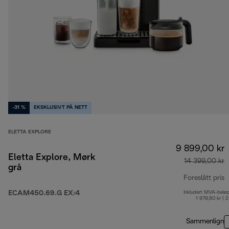
-31 %
EKSKLUSIVT PÅ NETT
ELETTA EXPLORE
9 899,00 kr
Eletta Explore, Mørk
14 399,00 kr
grå
Foreslått pris
ECAM450.69.G EX:4
Inkludert MVA-belø
o
1 979,80 kr ( 
Sammenlign