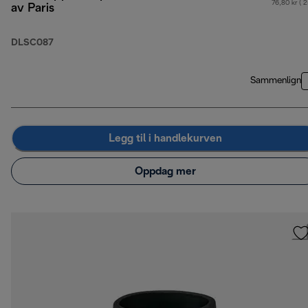
76,80 kr ( 
av Paris
DLSC087
Sammenlign
Legg til i handlekurven
Oppdag mer