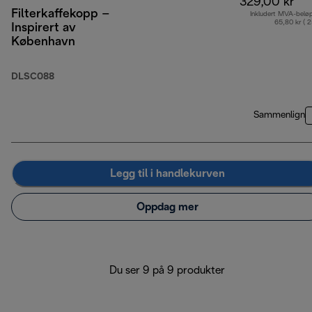
329,00 kr
Filterkaffekopp –
Inkludert MVA-belø
65,80 kr ( 
Inspirert av
København
DLSC088
Sammenlign
Legg til i handlekurven
Oppdag mer
Du ser 9 på 9 produkter