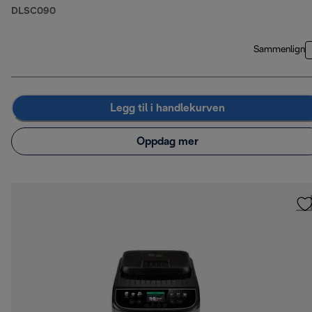
DLSC090
Sammenlign
Legg til i handlekurven
Oppdag mer