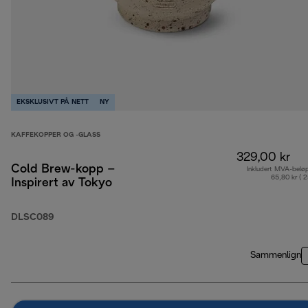
EKSKLUSIVT PÅ NETT
NY
KAFFEKOPPER OG -GLASS
329,00 kr
Cold Brew-kopp –
Inkludert MVA-belø
65,80 kr ( 
Inspirert av Tokyo
DLSC089
Sammenlign