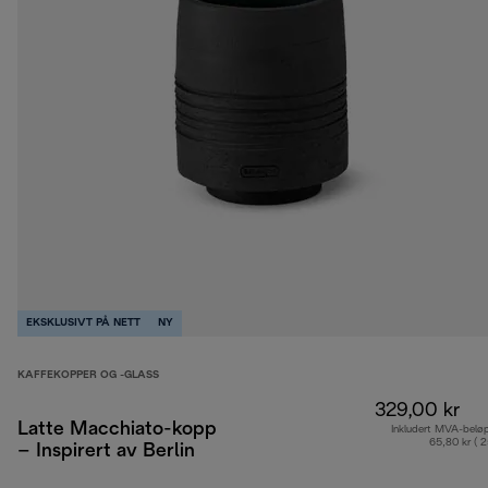
EKSKLUSIVT PÅ NETT
NY
KAFFEKOPPER OG -GLASS
329,00 kr
Latte Macchiato-kopp
Inkludert MVA-belø
65,80 kr ( 
– Inspirert av Berlin