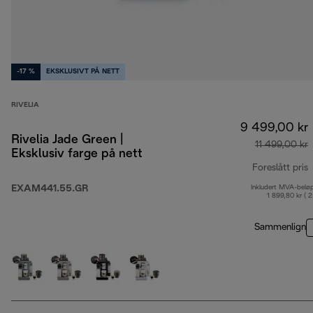
-17 %
EKSKLUSIVT PÅ NETT
RIVELIA
9 499,00 kr
Rivelia Jade Green |
11 499,00 kr
Eksklusiv farge på nett
Foreslått pris
EXAM441.55.GR
Inkludert MVA-belø
o
1 899,80 kr ( 
Sammenlign