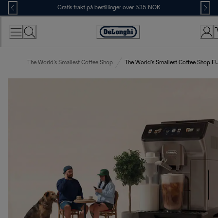
Skip
Gratis frakt på bestillinger over 535 NOK
to
Content
Accessibility
Statement
The World’s Smallest Coffee Shop
The World’s Smallest Coffee Shop E