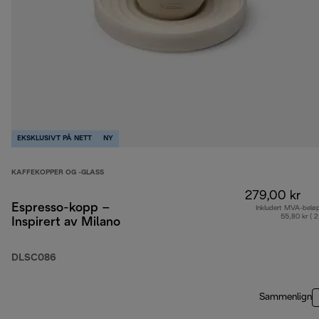
EKSKLUSIVT PÅ NETT
NY
KAFFEKOPPER OG -GLASS
279,00 kr
Espresso-kopp –
Inkludert MVA-belø
55,80 kr ( 
Inspirert av Milano
DLSC086
Sammenlign