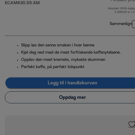
Foreslått pris
ECAM630.55.SM
Inkludert MVA-belø
3 999,80 kr ( 
Sammenlign
Slipp løs den sanne smaken i hver bønne
Kjøl deg ned med de mest forfriskende kaffenytelsene.
Opplev den mest kremete, mykeste skummen
Perfekt kaffe, på perfekt tidspunkt
Legg til i handlekurven
Oppdag mer