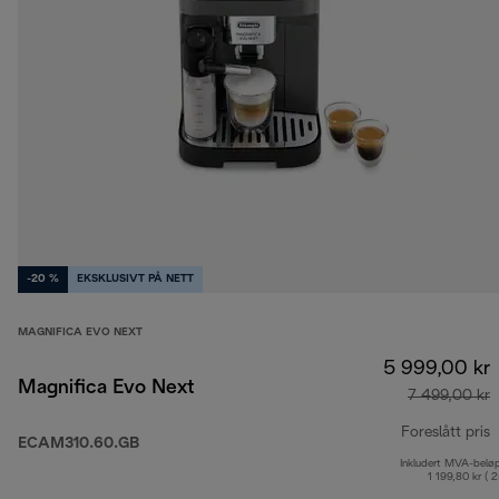
-20 %
EKSKLUSIVT PÅ NETT
MAGNIFICA EVO NEXT
5 999,00 kr
Magnifica Evo Next
7 499,00 kr
Foreslått pris
ECAM310.60.GB
Inkludert MVA-belø
o
1 199,80 kr ( 