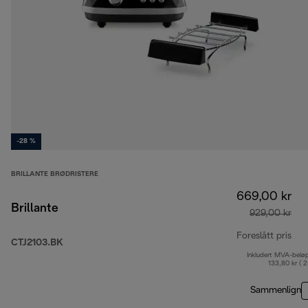
-28 %
BRILLANTE BRØDRISTERE
669,00 kr
Brillante
929,00 kr
Foreslått pris
CTJ2103.BK
Inkludert MVA-belø
opp
133,80 kr ( 
Sammenlign