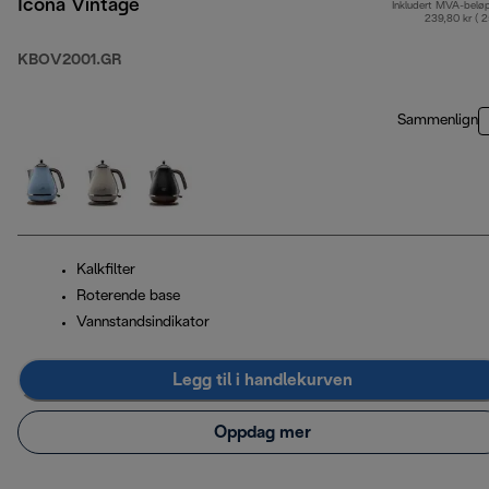
Icona Vintage
Inkludert MVA-belø
239,80 kr ( 
KBOV2001.GR
Sammenlign
Kalkfilter
Roterende base
Vannstandsindikator
Legg til i handlekurven
Oppdag mer