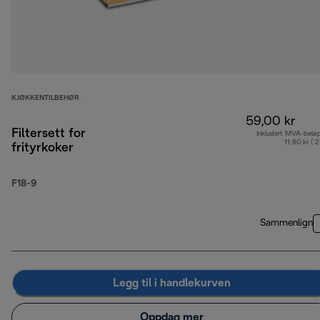
KJØKKENTILBEHØR
59,00 kr
Filtersett for
Inkludert MVA-belø
11,80 kr ( 
frityrkoker
F18-9
Sammenlign
Legg til i handlekurven
Oppdag mer