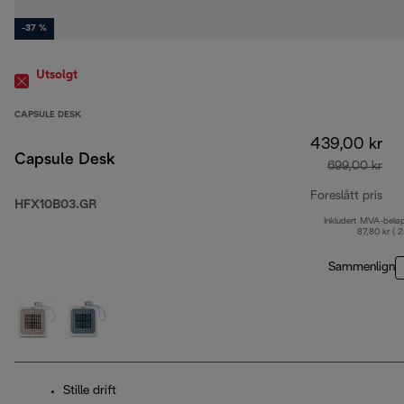
-37 %
Utsolgt
CAPSULE DESK
439,00 kr
Capsule Desk
699,00 kr
Foreslått pris
HFX10B03.GR
Inkludert MVA-belø
opp
87,80 kr ( 
Sammenlign
Stille drift