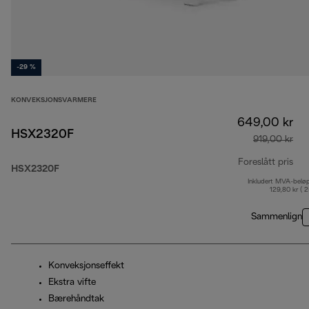
-29 %
KONVEKSJONSVARMERE
649,00 kr
HSX2320F
919,00 kr
Foreslått pris
HSX2320F
Inkludert MVA-belø
opp
129,80 kr ( 
Sammenlign
Konveksjonseffekt
Ekstra vifte
Bærehåndtak