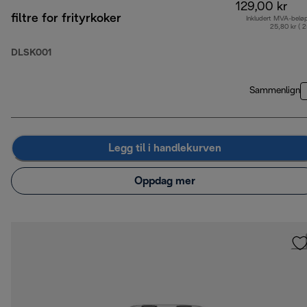
129,00 kr
filtre for frityrkoker
Inkludert MVA-belø
25,80 kr ( 
DLSK001
Sammenlign
Legg til i handlekurven
Oppdag mer