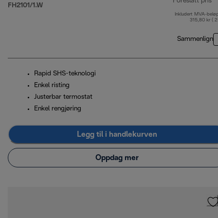
Foreslått pris
FH2101/1.W
Inkludert MVA-belø
op
315,80 kr ( 
Sammenlign
Rapid SHS-teknologi
Enkel risting
Justerbar termostat
Enkel rengjøring
Legg til i handlekurven
Oppdag mer