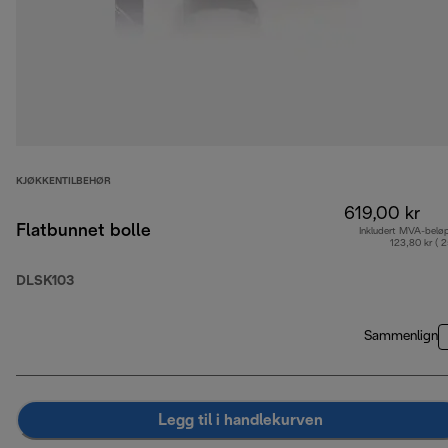
KJØKKENTILBEHØR
619,00 kr
Flatbunnet bolle
Inkludert MVA-belø
123,80 kr ( 
DLSK103
Sammenlign
Legg til i handlekurven