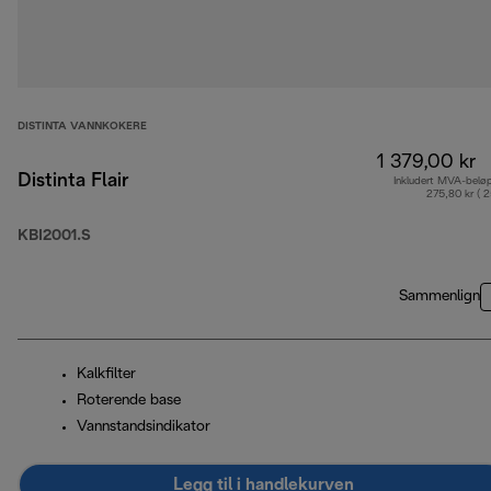
DISTINTA VANNKOKERE
1 379,00 kr
Distinta Flair
Inkludert MVA-belø
275,80 kr ( 
KBI2001.S
Sammenlign
Kalkfilter
Roterende base
Vannstandsindikator
Legg til i handlekurven