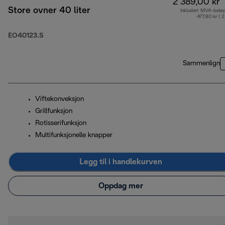
2 389,00 kr
Store ovner 40 liter
Inkludert MVA-belø
477,80 kr ( 
EO40123.S
Sammenlign
Viftekonveksjon
Grillfunksjon
Rotisserifunksjon
Multifunksjonelle knapper
Legg til i handlekurven
Oppdag mer