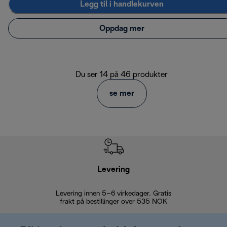
Legg til i handlekurven
Oppdag mer
Du ser 14 på 46 produkter
se mer
Levering
Levering innen 5–6 virkedager. Gratis
30 dagers 
frakt på bestillinger over 535 NOK