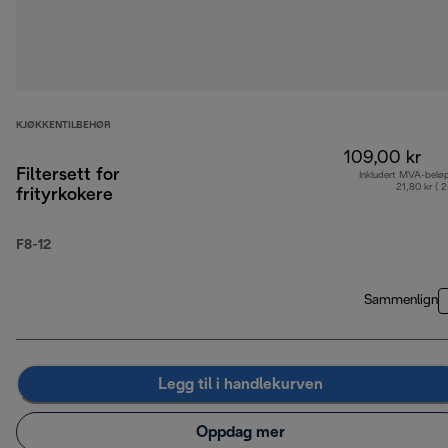
KJØKKENTILBEHØR
109,00 kr
Filtersett for
Inkludert MVA-belø
21,80 kr ( 
frityrkokere
F8-12
Sammenlign
Legg til i handlekurven
Oppdag mer