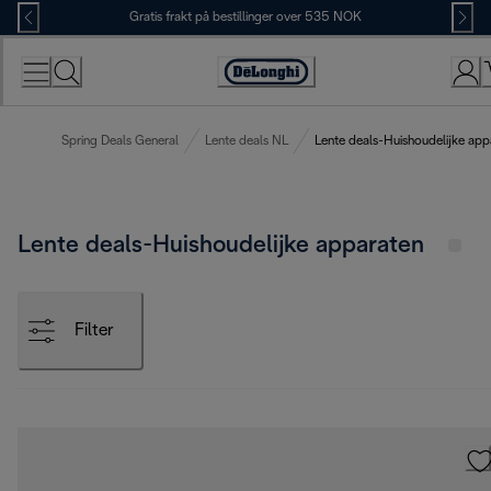
Skip
Gratis frakt på bestillinger over 535 NOK
to
Content
Accessibility
Statement
Spring Deals General
Lente deals NL
Lente deals-Huishoudelijke app
Lente deals-Huishoudelijke apparaten
Filter