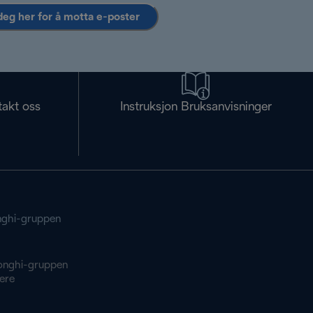
deg her for å motta e-poster
takt oss
Instruksjon Bruksanvisninger
ghi-gruppen
onghi-gruppen
ere