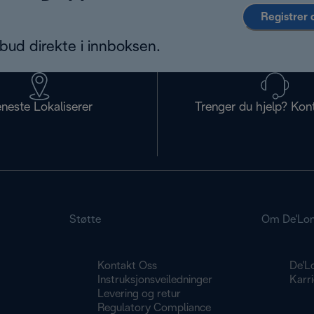
Registrer 
bud direkte i innboksen.
eneste Lokaliserer
Trenger du hjelp? Kon
Støtte
Om De'Lon
Kontakt Oss
De'L
g
Instruksjonsveiledninger
Karri
Levering og retur
Regulatory Compliance