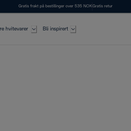
Gratis frakt på bestillinger over 535 NOK
Gratis retur
re hvitevarer
Bli inspirert