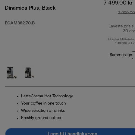
7 499,00 kr
Dinamica Plus, Black
7 999,00
ECAM382.70.B
Laveste pris si
30 da
Inkludert MVA-belø
1 499,80 kr ( 
Sammenlign
LatteCrema Hot Technology
Your coffee in one touch
Wide selection of drinks
Freshly ground coffee
Legg til i handlekurven