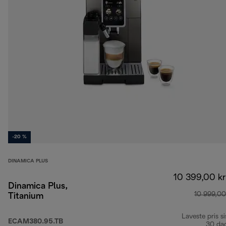
-20 %
DINAMICA PLUS
10 399,00 kr
Dinamica Plus,
10 999,00
Titanium
Laveste pris si
ECAM380.95.TB
30 da