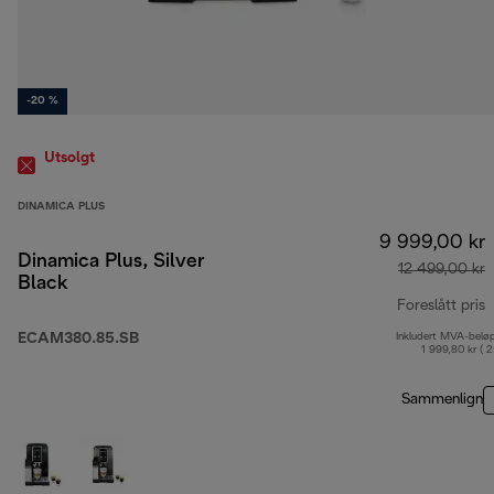
-20 %
Utsolgt
DINAMICA PLUS
9 999,00 kr
Dinamica Plus, Silver
12 499,00 kr
Black
Foreslått pris
ECAM380.85.SB
Inkludert MVA-belø
o
1 999,80 kr ( 
Sammenlign