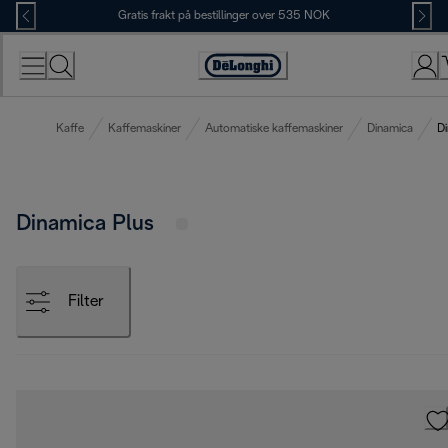
Skip
Gratis frakt på bestillinger over 535 NOK
to
Content
Accessibility
Statement
Kaffe
Kaffemaskiner
Automatiske kaffemaskiner
Dinamica
Di
Dinamica Plus
Filter