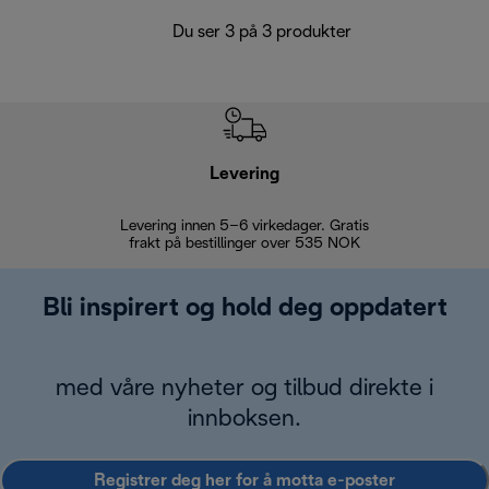
Du ser 3 på 3 produkter
Levering
Levering innen 5–6 virkedager. Gratis
30 dagers 
frakt på bestillinger over 535 NOK
Bli inspirert og hold deg oppdatert
med våre nyheter og tilbud direkte i
innboksen.
Registrer deg her for å motta e-poster