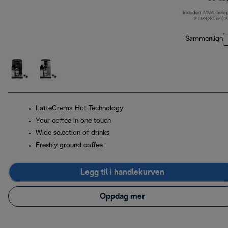
Inkludert MVA-belø
2 079,80 kr ( 
Sammenlign
LatteCrema Hot Technology
Your coffee in one touch
Wide selection of drinks
Freshly ground coffee
Legg til i handlekurven
Oppdag mer