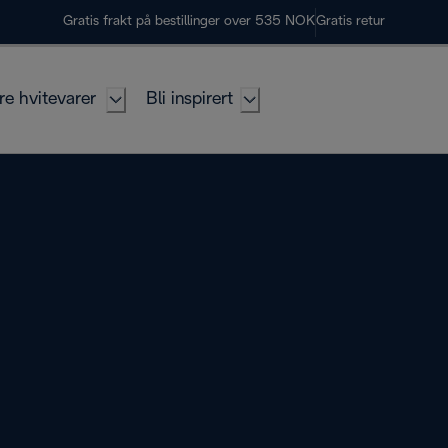
Gratis frakt på bestillinger over 535 NOK
Gratis retur
re hvitevarer
Bli inspirert