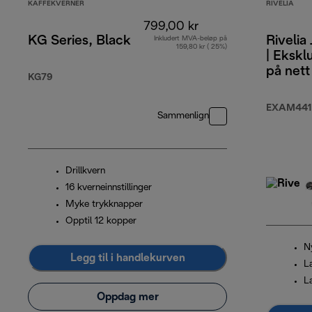
KAFFEKVERNER
RIVELIA
799,00 kr
KG Series, Black
Rivelia
Inkludert MVA-beløp på
159,80 kr ( 25%)
| Ekskl
på nett
KG79
EXAM441
Sammenlign
Drillkvern
16 kverneinnstillinger
Myke trykknapper
Opptil 12 kopper
N
Legg til i handlekurven
L
L
Oppdag mer