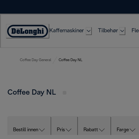
Skip
to
Content
Kaffemaskiner
Tilbehør
Fle
Accessibility
Statement
Coffee Day General
Coffee Day NL
Coffee Day NL
Bestill innen
Pris
Rabatt
Farge