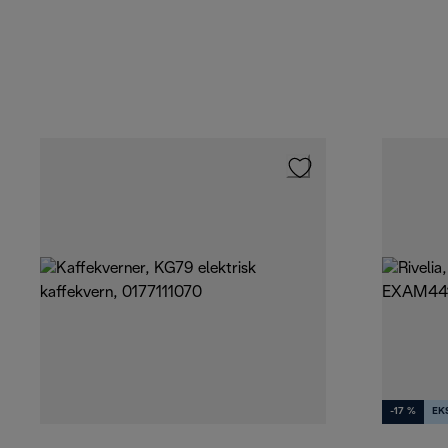
-17 %
EK