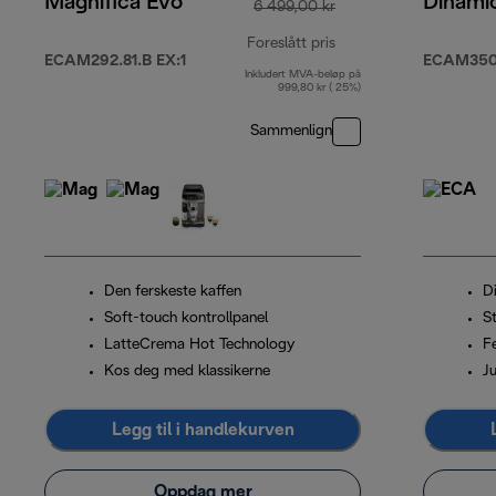
Magnifica Evo
Dinami
6 499,00 kr
Foreslått pris
ECAM292.81.B EX:1
ECAM350
Inkludert MVA-beløp på
opprinnelig pris 6 49
999,80 kr ( 25%)
Sammenlign
Den ferskeste kaffen
Di
Soft-touch kontrollpanel
St
LatteCrema Hot Technology
F
Kos deg med klassikerne
J
Legg til i handlekurven
Oppdag mer