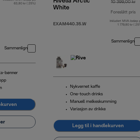
Rivelia Arctic
10 399,00 kr
63,80 kr ( 25%)
White
Foreslått pris
Inkludert MVA-beløp 
op
EXAM440.35.W
1 779,80 kr ( 25
Sammenlign
Sammenlign
ta-bønner
kopp
Nykvernet kaffe
n
One-touch drinks
Manuell melkeskumming
lekurven
Variasjon av drikke
er
Legg til i handlekurven