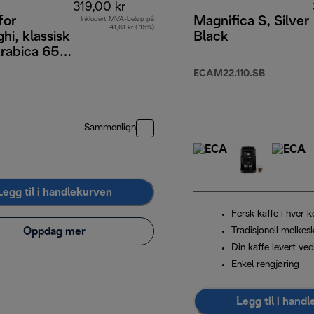
319,00 kr
for
Magnifica S, Silver
Inkludert MVA-beløp på
41,61 kr ( 15%)
hi, klassisk
Black
rabica 65
ta, 1 kg
ECAM22.110.SB
Sammenlign
Legg til i handlekurven
Fersk kaffe i hver 
Oppdag mer
Tradisjonell melke
Din kaffe levert ved
Enkel rengjøring
Legg til i hand