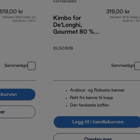
KAFFEBØNNER
619,00 kr
319,00 kr
Kimbo for
Inkludert MVA-beløp på
Inkludert MVA-beløp 
123,80 kr ( 25%)
41,61 kr ( 15
De'Longhi,
Gourmet 80 %
Arabica 20 %
Robusta, 1 kg
DLSC609
Sammenlign
Sammenlign
Arabica- og Robusta-bønner
lekurven
Rett fra bønne til kopp
Den ferskeste kaffen
er
Legg til i handlekurven
Oppdag mer