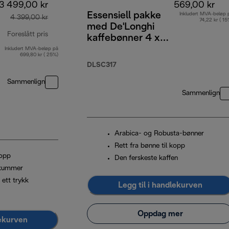
3 499,00 kr
569,00 kr
Essensiell pakke
Inkludert MVA-beløp 
4 399,00 kr
74,22 kr ( 15
med De'Longhi
Foreslått pris
kaffebønner 4 x
250 g,
Inkludert MVA-beløp på
opprinnelig pris 4 399,00 kr
699,80 kr ( 25%)
cappuccinoglass x
DLSC317
2 og vannfilter
Sammenlign
Sammenlign
Arabica- og Robusta-bønner
Rett fra bønne til kopp
kopp
Den ferskeste kaffen
skummer
 ett trykk
Legg til i handlekurven
Oppdag mer
lekurven