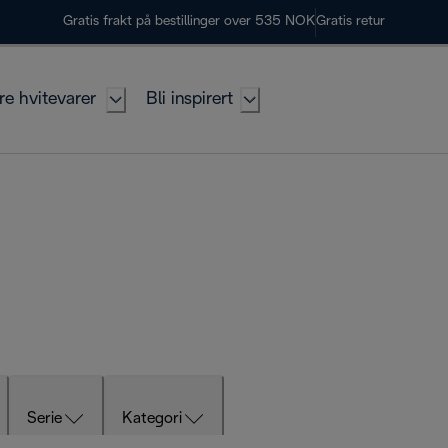
Gratis frakt på bestillinger over 535 NOK
Gratis retur
re hvitevarer
Bli inspirert
Serie
Kategori