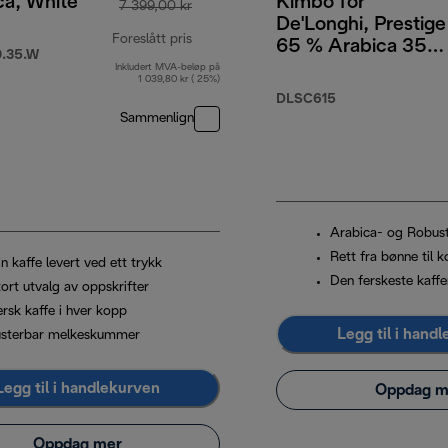
ca, White
Kimbo for
7 399,00 kr
De'Longhi, Prestige
Foreslått pris
65 % Arabica 35
.35.W
% Robusta, 1 kg
Inkludert MVA-beløp på
9,00 kr
opprinnelig pris 7 399,00 kr
1 039,80 kr ( 25%)
DLSC615
Sammenlign
Arabica- og Robus
Rett fra bønne til 
n kaffe levert ved ett trykk
Den ferskeste kaffe
ort utvalg av oppskrifter
ersk kaffe i hver kopp
Legg til i hand
usterbar melkeskummer
Legg til i handlekurven
Oppdag m
Oppdag mer