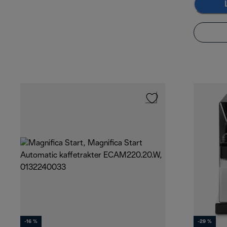
-16 %
-29 %