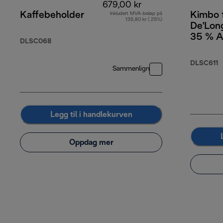
679,00 kr
Kaffebeholder
Kimbo 
Inkludert MVA-beløp på
135,80 kr ( 25%)
De'Long
35 % A
DLSC068
% Robus
DLSC611
Sammenlign
Legg til i handlekurven
Oppdag mer