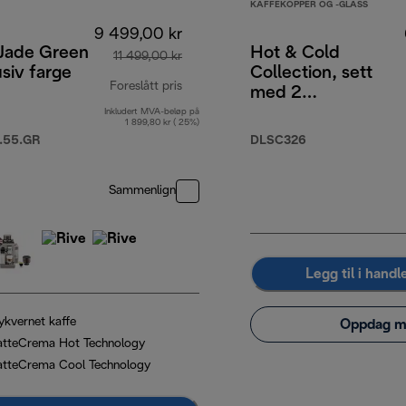
KAFFEKOPPER OG -GLASS
9 499,00 kr
 Jade Green
Hot & Cold
11 499,00 kr
usiv farge
Collection, sett
Foreslått pris
med 2
Cappuccinoglass,
Inkludert MVA-beløp på
opprinnelig pris 11 499,00 kr
1 899,80 kr ( 25%)
2 Cold Brew glass,
.55.GR
DLSC326
2 termoglass med
dobbelvegger
Sammenlign
Legg til i hand
ykvernet kaffe
Oppdag m
atteCrema Hot Technology
atteCrema Cool Technology