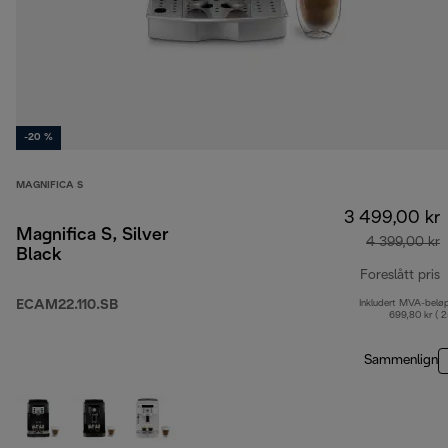
-20 %
MAGNIFICA S
3 499,00 kr
Magnifica S, Silver
4 399,00 kr
Black
Foreslått pris
ECAM22.110.SB
Inkludert MVA-belø
o
699,80 kr ( 
Sammenlign