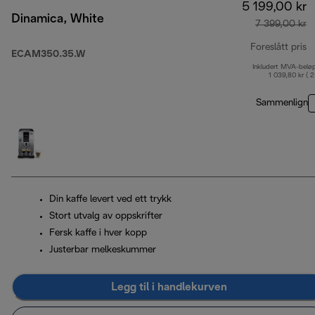
5 199,00 kr
Dinamica, White
7 399,00 kr
Foreslått pris
ECAM350.35.W
Inkludert MVA-belø
o
1 039,80 kr ( 
Sammenlign
Din kaffe levert ved ett trykk
Stort utvalg av oppskrifter
Fersk kaffe i hver kopp
Justerbar melkeskummer
Legg til i handlekurven