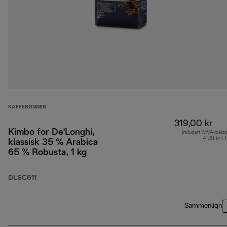
KAFFEBØNNER
319,00 kr
Kimbo for De'Longhi,
Inkludert MVA-belø
41,61 kr ( 
klassisk 35 % Arabica
65 % Robusta, 1 kg
DLSC611
Sammenlign