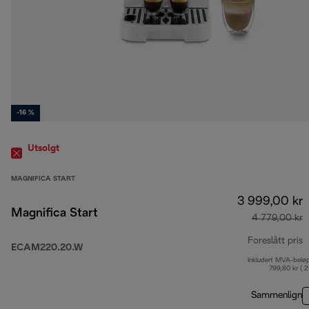
-16 %
Utsolgt
MAGNIFICA START
3 999,00 kr
Magnifica Start
4 779,00 kr
Foreslått pris
ECAM220.20.W
Inkludert MVA-belø
o
799,80 kr ( 
Sammenlign