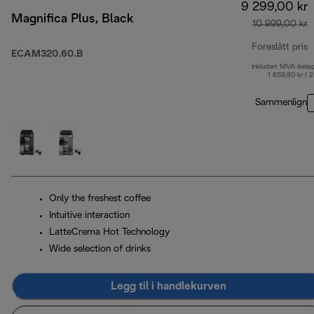
9 299,00 kr
Magnifica Plus, Black
10 999,00 kr
Foreslått pris
ECAM320.60.B
Inkludert MVA-belø
o
1 859,80 kr ( 
Sammenlign
Only the freshest coffee
Intuitive interaction
LatteCrema Hot Technology
Wide selection of drinks
Legg til i handlekurven