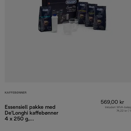
KAFFEBØNNER
569,00 kr
Essensiell pakke med
Inkludert MVA-belø
74,22 kr ( 
De'Longhi kaffebønner
4 x 250 g,
cappuccinoglass x 2
og vannfilter