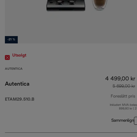
-21 %
Utsolgt
AUTENTICA
4 499,00 kr
Autentica
5 699,00 kr
Foreslått pris
ETAM29.510.B
Inkludert MVA-belø
o
899,80 kr ( 
Sammenlign