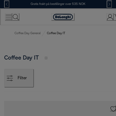
Skip
Gratis frakt på bestillinger over 535 NOK
to
Content
Accessibility
Statement
Coffee Day General
Coffee Day IT
Coffee Day IT
Filter