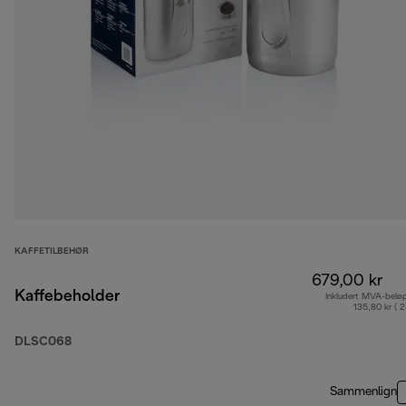
KAFFETILBEHØR
679,00 kr
Kaffebeholder
Inkludert MVA-belø
135,80 kr ( 
DLSC068
Sammenlign