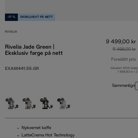
-17 %
EKSKLUSIVT PÅ NETT
RIVELIA
9 499,00 kr
Rivelia Jade Green |
11 499,00 kr
Eksklusiv farge på nett
Foreslått pris
EXAM441.55.GR
Inkludert MVA-belø
o
1 899,80 kr ( 
Sammenlign
Nykvernet kaffe
LatteCrema Hot Technology