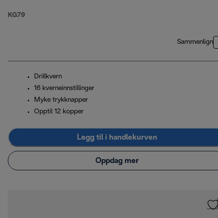
KG79
Sammenlign
Drillkvern
16 kverneinnstillinger
Myke trykknapper
Opptil 12 kopper
Legg til i handlekurven
Oppdag mer