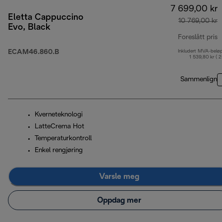
7 699,00 kr
Eletta Cappuccino
10 769,00 kr
Evo, Black
Foreslått pris
ECAM46.860.B
Inkludert MVA-belø
o
1 539,80 kr ( 
Sammenlign
Kverneteknologi
LatteCrema Hot
Temperaturkontroll
Enkel rengjøring
Varsle meg
Oppdag mer