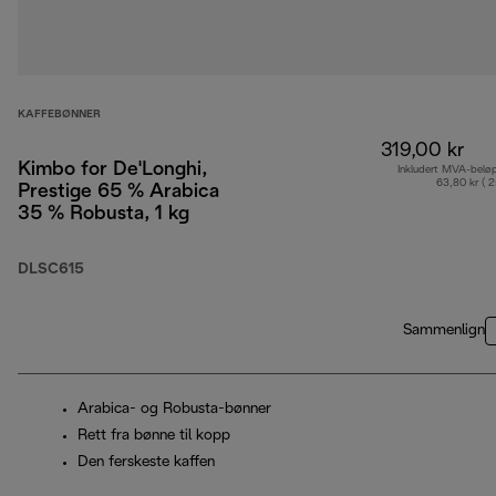
KAFFEBØNNER
319,00 kr
Kimbo for De'Longhi,
Inkludert MVA-belø
63,80 kr ( 
Prestige 65 % Arabica
35 % Robusta, 1 kg
DLSC615
Sammenlign
Arabica- og Robusta-bønner
Rett fra bønne til kopp
Den ferskeste kaffen