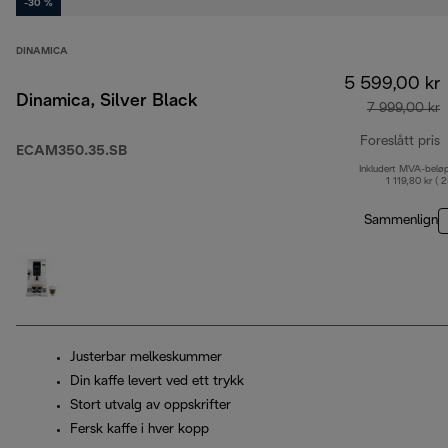
-30 %
DINAMICA
5 599,00 kr
Dinamica, Silver Black
7 999,00 kr
Foreslått pris
ECAM350.35.SB
Inkludert MVA-belø
o
1 119,80 kr ( 
Sammenlign
Justerbar melkeskummer
Din kaffe levert ved ett trykk
Stort utvalg av oppskrifter
Fersk kaffe i hver kopp