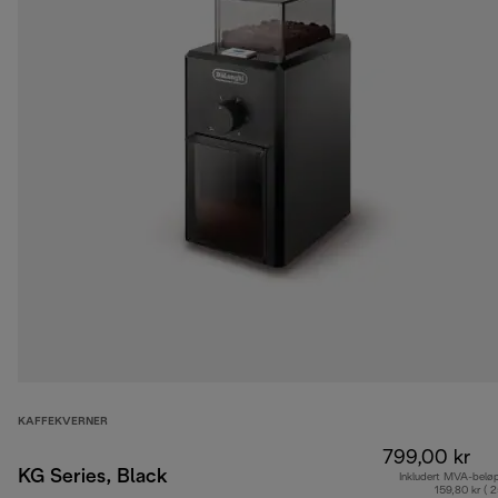
KAFFEKVERNER
799,00 kr
KG Series, Black
Inkludert MVA-belø
159,80 kr ( 