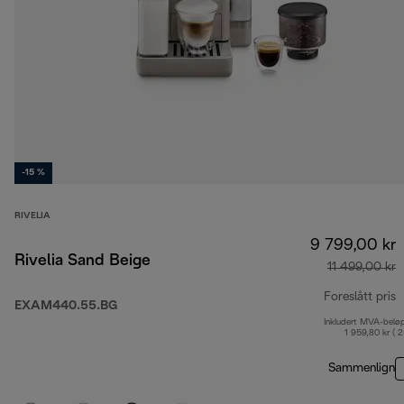
-15 %
RIVELIA
9 799,00 kr
Rivelia Sand Beige
11 499,00 kr
Foreslått pris
EXAM440.55.BG
Inkludert MVA-belø
o
1 959,80 kr ( 
Sammenlign