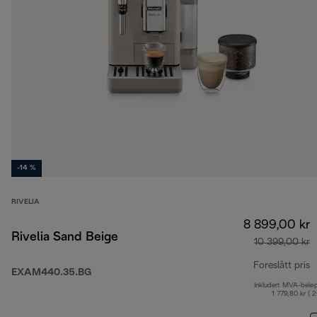
-14 %
RIVELIA
8 899,00 kr
Rivelia Sand Beige
10 399,00 kr
Foreslått pris
EXAM440.35.BG
Inkludert MVA-belø
o
1 779,80 kr ( 