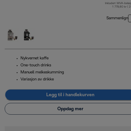
Inkludert MVA-belø
o
1 779,80 kr ( 
Sammenlign
Nykvernet kaffe
One-touch drinks
Manuell melkeskumming
Variasjon av drikke
Legg til i handlekurven
Oppdag mer