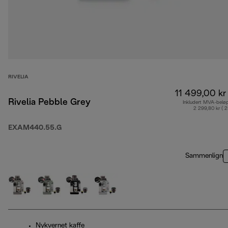
RIVELIA
11 499,00 kr
Rivelia Pebble Grey
Inkludert MVA-belø
2 299,80 kr ( 
EXAM440.55.G
Sammenlign
Nykvernet kaffe