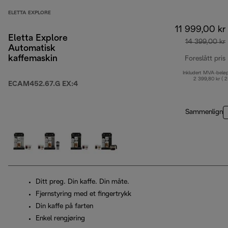
ELETTA EXPLORE
11 999,00 kr
Eletta Explore
14 399,00 kr
Automatisk
kaffemaskin
Foreslått pris
Inkludert MVA-belø
2 399,80 kr ( 
ECAM452.67.G EX:4
Sammenlign
Ditt preg. Din kaffe. Din måte.
Fjernstyring med et fingertrykk
Din kaffe på farten
Enkel rengjøring