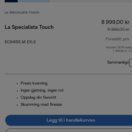
LA SPECIALISTA TOUCH
8 999,00 kr
La Specialista Touch
11 999,00 kr
Foreslått pris
EC9455.M EX:2
Inkludert MVA-belø
o
1 799,80 kr ( 
Sammenlign
Presis kverning
Ingen gjetning, ingen rot
Oppdag din favoritt
Skumming med finesse
Legg til i handlekurven