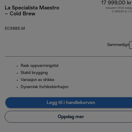
17 999,00 kr
La Specialista Maestro
Inkludert MVA-belø
3 599,80 kr ( 
– Cold Brew
EC9885.M
Sammenlign
Rask oppvarmingstid
Stabil brygging
Variasjon av drikke
Dynamisk forhåndsinfusjon
Legg til i handlekurven
Oppdag mer