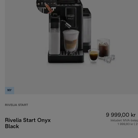
NY
RIVELIA START
9 999,00 kr
Rivelia Start Onyx
Inkludert MVA-belø
1 999,80 kr ( 
Black