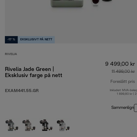
-17 %
EKSKLUSIVT PÅ NETT
RIVELIA
9 499,00 kr
Rivelia Jade Green |
11 499,00 kr
Eksklusiv farge på nett
Foreslått pris
EXAM441.55.GR
Inkludert MVA-belø
o
1 899,80 kr ( 
Sammenlign