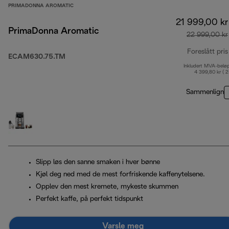
PRIMADONNA AROMATIC
21 999,00 kr
PrimaDonna Aromatic
22 999,00 kr
Foreslått pris
ECAM630.75.TM
Inkludert MVA-belø
4 399,80 kr ( 
Sammenlign
Slipp løs den sanne smaken i hver bønne
Kjøl deg ned med de mest forfriskende kaffenytelsene.
Opplev den mest kremete, mykeste skummen
Perfekt kaffe, på perfekt tidspunkt
Varsle meg