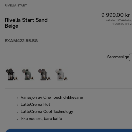
RIVELIA START
9 999,00 kr
Rivelia Start Sand
Inkludert MVA-belø
1 999,80 kr ( 
Beige
EXAM422.55.BG
Sammenlign
Variasjon av One Touch drikkevarer
LatteCrema Hot
LatteCrema Cool Technology
Ikke noe søl, bare kaffe