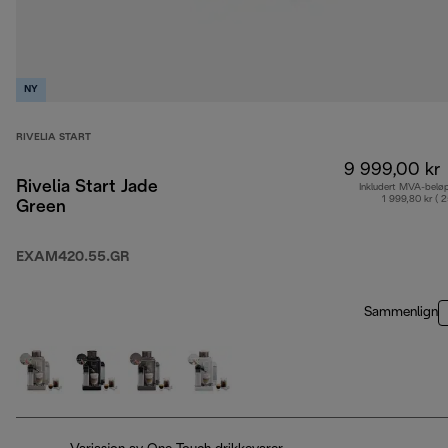
NY
RIVELIA START
9 999,00 kr
Rivelia Start Jade
Inkludert MVA-belø
1 999,80 kr ( 
Green
EXAM420.55.GR
Sammenlign