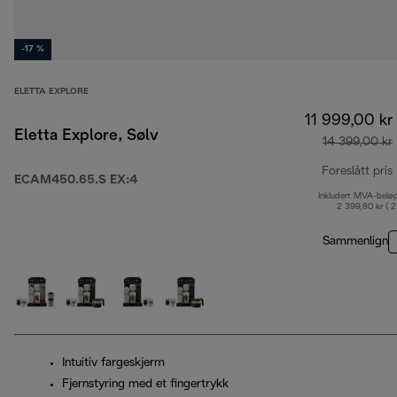
-17 %
ELETTA EXPLORE
11 999,00 kr
Eletta Explore, Sølv
14 399,00 kr
Foreslått pris
ECAM450.65.S EX:4
Inkludert MVA-belø
2 399,80 kr ( 
Sammenlign
Intuitiv fargeskjerm
Fjernstyring med et fingertrykk