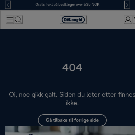
Skip
Gratis frakt på bestillinger over 535 NOK
to
Content
Accessibility
Statement
404
Oi, noe gikk galt. Siden du leter etter finne
ikke.
Gå tilbake til forrige side