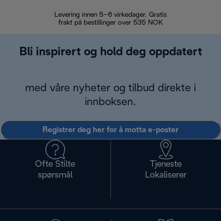
Levering innen 5–6 virkedager. Gratis
30 dagers 
frakt på bestillinger over 535 NOK
Bli inspirert og hold deg oppdatert
med våre nyheter og tilbud direkte i
innboksen.
Registrer deg her for å motta e-poster
Ofte Stilte
Tjeneste
spørsmål
Lokaliserer