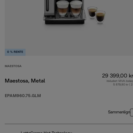
0 % RENTE
MAESTOSA
29 399,00 k
Maestosa, Metal
Inkludert MVA-belø
5 879,80 kr ( 
EPAM960.75.GLM
Sammenlign