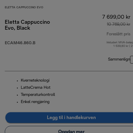
ELETTA CAPPUCCINO EVO
7 699,00 kr
Eletta Cappuccino
10 769,00 kr
Evo, Black
Foreslått pris
ECAM46.860.B
Inkludert MVA-belø
o
1 539,80 kr ( 
Sammenlign
Kverneteknologi
LatteCrema Hot
Temperaturkontroll
Enkel rengjøring
Legg til i handlekurven
Oppdag mer