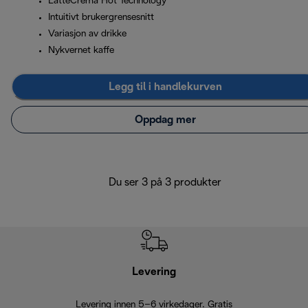
LatteCrema Hot Technology
Intuitivt brukergrensesnitt
Variasjon av drikke
Nykvernet kaffe
Legg til i handlekurven
Oppdag mer
Du ser 3 på 3 produkter
Levering
Levering innen 5–6 virkedager. Gratis
30 dagers 