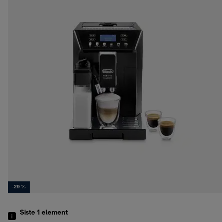
-29 %
Siste 1
element