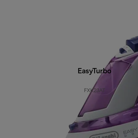
EasyTurbo
FXK23AT