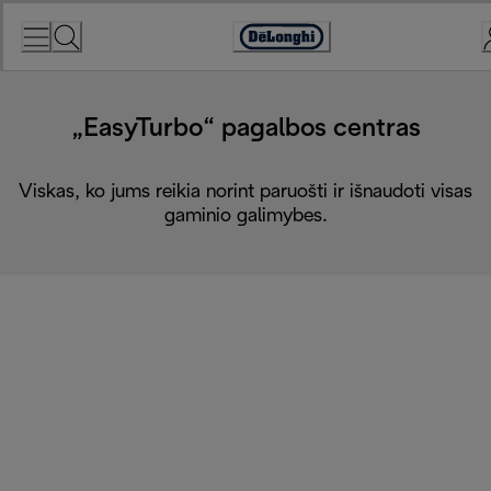
Skip
to
Accessibility
Content
Statement
„EasyTurbo“ pagalbos centras
Viskas, ko jums reikia norint paruošti ir išnaudoti visas
gaminio galimybes.