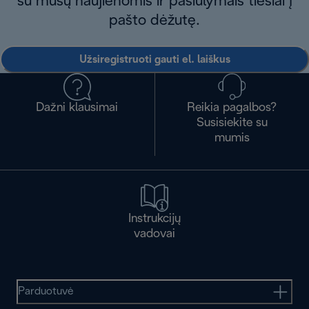
su mūsų naujienomis ir pasiūlymais tiesiai į
pašto dėžutę.
Užsiregistruoti gauti el. laiškus
Dažni klausimai
Reikia pagalbos?
Susisiekite su
mumis
Instrukcijų
vadovai
Parduotuvė