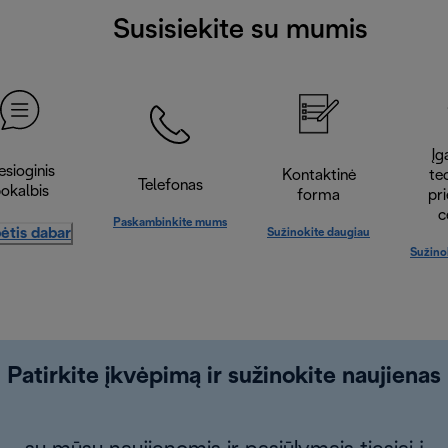
Susisiekite su mumis
Įga
esioginis
Kontaktinė
te
Telefonas
okalbis
forma
pr
c
Paskambinkite mums
ėtis dabar
Sužinokite daugiau
Sužino
Patirkite įkvėpimą ir sužinokite naujienas