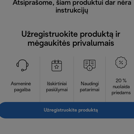
Atsiprašome, šiam produktui dar nėra
instrukcijų
Užregistruokite produktą ir
mėgaukitės privalumais
20 %
Asmeninė
Išskirtiniai
Naudingi
nuolaida
pagalba
pasiūlymai
patarimai
priedams
Užregistruokite produktą