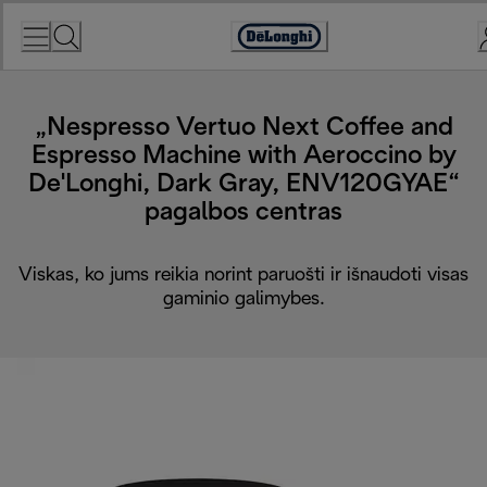
Skip
to
Accessibility
Content
Statement
„Nespresso Vertuo Next Coffee and
Espresso Machine with Aeroccino by
De'Longhi, Dark Gray, ENV120GYAE“
pagalbos centras
Viskas, ko jums reikia norint paruošti ir išnaudoti visas
gaminio galimybes.