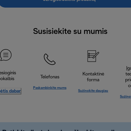
Susisiekite su mumis
Įga
esioginis
Kontaktinė
te
Telefonas
okalbis
forma
pr
c
Paskambinkite mums
ėtis dabar
Sužinokite daugiau
Sužino