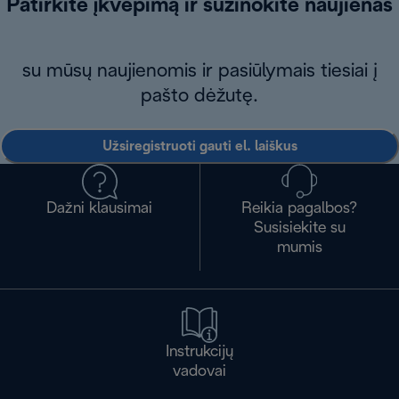
Patirkite įkvėpimą ir sužinokite naujienas
su mūsų naujienomis ir pasiūlymais tiesiai į
pašto dėžutę.
Užsiregistruoti gauti el. laiškus
Dažni klausimai
Reikia pagalbos?
Susisiekite su
mumis
Instrukcijų
vadovai