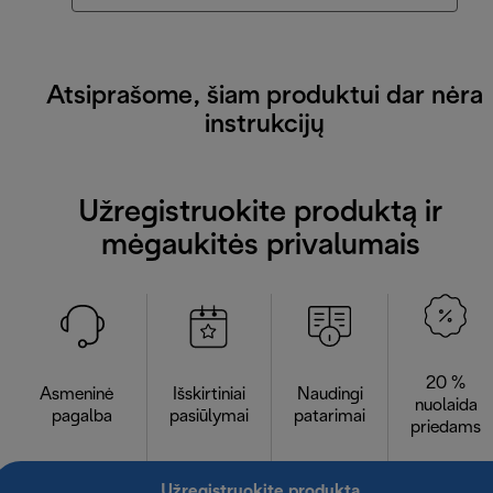
Atsiprašome, šiam produktui dar nėra
instrukcijų
Užregistruokite produktą ir
mėgaukitės privalumais
20 %
Asmeninė
Išskirtiniai
Naudingi
nuolaida
pagalba
pasiūlymai
patarimai
priedams
Užregistruokite produktą