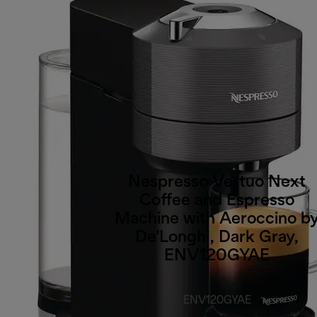
Nespresso Vertuo Next
Coffee and Espresso
Machine with Aeroccino b
De'Longhi, Dark Gray,
ENV120GYAE
ENV120GYAE