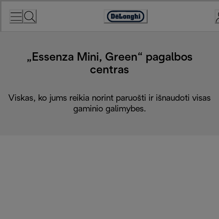
Skip
to
Accessibility
Content
Statement
„Essenza Mini, Green“ pagalbos
centras
Viskas, ko jums reikia norint paruošti ir išnaudoti visas
gaminio galimybes.