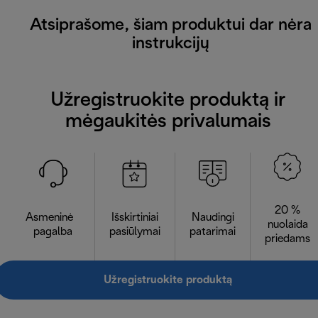
Atsiprašome, šiam produktui dar nėra
instrukcijų
Užregistruokite produktą ir
mėgaukitės privalumais
20 %
Asmeninė
Išskirtiniai
Naudingi
nuolaida
pagalba
pasiūlymai
patarimai
priedams
Užregistruokite produktą