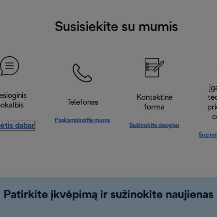
Susisiekite su mumis
Įga
esioginis
Kontaktinė
te
Telefonas
okalbis
forma
pr
c
Paskambinkite mums
ėtis dabar
Sužinokite daugiau
Sužino
Patirkite įkvėpimą ir sužinokite naujienas