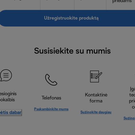
priedams
Užregistruokite produktą
Susisiekite su mumis
Įga
esioginis
Kontaktinė
te
Telefonas
okalbis
forma
pr
c
Paskambinkite mums
ėtis dabar
Sužinokite daugiau
Sužino