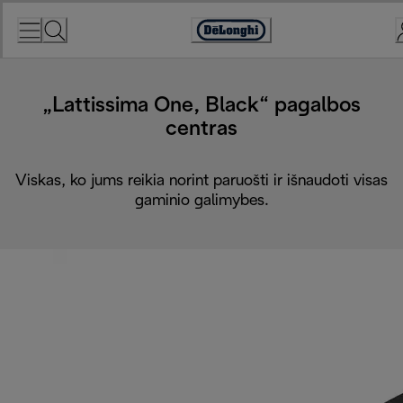
Skip
to
Accessibility
Content
Statement
„Lattissima One, Black“ pagalbos
centras
Viskas, ko jums reikia norint paruošti ir išnaudoti visas
gaminio galimybes.