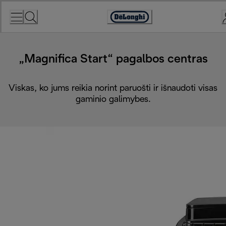
Skip
to
Accessibility
Content
Statement
„Magnifica Start“ pagalbos centras
Viskas, ko jums reikia norint paruošti ir išnaudoti visas
gaminio galimybes.