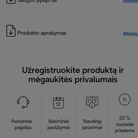
Saugos įspėjimai
Atsisių
Produkto aprašymas
Atsisių
Užregistruokite produktą ir
mėgaukitės privalumais
20 %
Asmeninė
Išskirtiniai
Naudingi
nuolaida
pagalba
pasiūlymai
patarimai
priedams