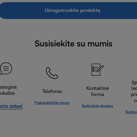
Užregistruokite produktą
Susisiekite su mumis
Įga
esioginis
Kontaktinė
te
Telefonas
okalbis
forma
pr
c
Paskambinkite mums
ėtis dabar
Sužinokite daugiau
Sužino