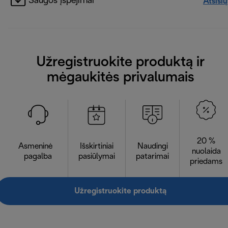
Saugos įspėjimai
Atsisių
Užregistruokite produktą ir
mėgaukitės privalumais
20 %
Asmeninė
Išskirtiniai
Naudingi
nuolaida
pagalba
pasiūlymai
patarimai
priedams
Užregistruokite produktą