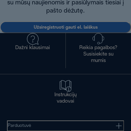
su mūsų naujienomis ir pasiūlymais tiesiai į
pašto dėžutę.
Užsiregistruoti gauti el. laiškus
Dažni klausimai
Reikia pagalbos?
Susisiekite su
mumis
Instrukcijų
vadovai
Parduotuvė