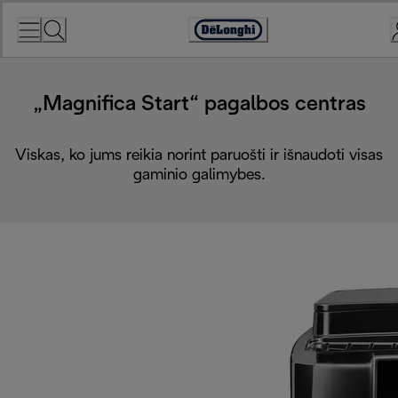
Skip
to
Accessibility
Content
Statement
„Magnifica Start“ pagalbos centras
Viskas, ko jums reikia norint paruošti ir išnaudoti visas
gaminio galimybes.