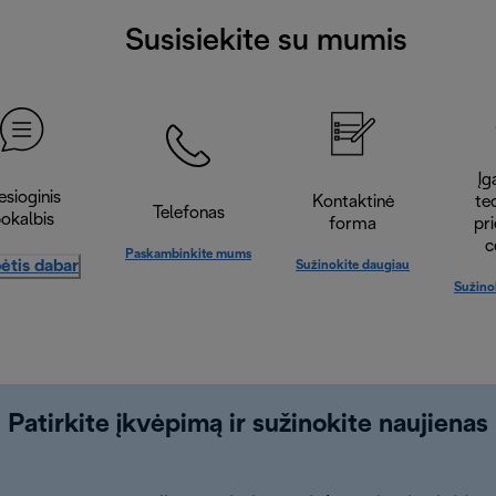
Susisiekite su mumis
Įga
esioginis
Kontaktinė
te
Telefonas
okalbis
forma
pr
c
Paskambinkite mums
ėtis dabar
Sužinokite daugiau
Sužino
Patirkite įkvėpimą ir sužinokite naujienas