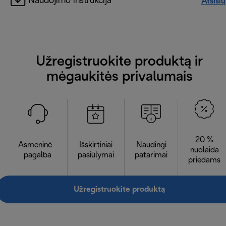
Naudojimo instrukcija
Atsisių
Užregistruokite produktą ir
mėgaukitės privalumais
20 %
Asmeninė
Išskirtiniai
Naudingi
nuolaida
pagalba
pasiūlymai
patarimai
priedams
Užregistruokite produktą