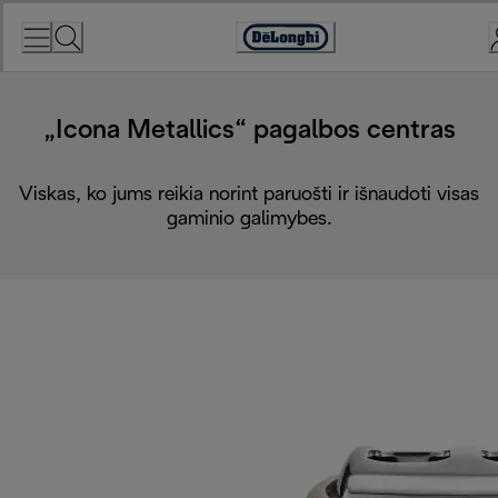
Skip
to
Accessibility
Content
Statement
„Icona Metallics“ pagalbos centras
Viskas, ko jums reikia norint paruošti ir išnaudoti visas
gaminio galimybes.