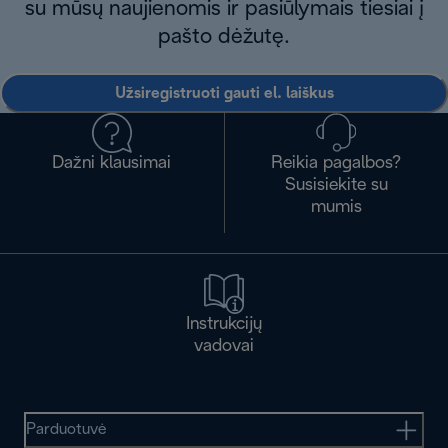
su mūsų naujienomis ir pasiūlymais tiesiai į
pašto dėžutę.
Užsiregistruoti gauti el. laiškus
Dažni klausimai
Reikia pagalbos?
Susisiekite su
mumis
Instrukcijų
vadovai
Parduotuvė