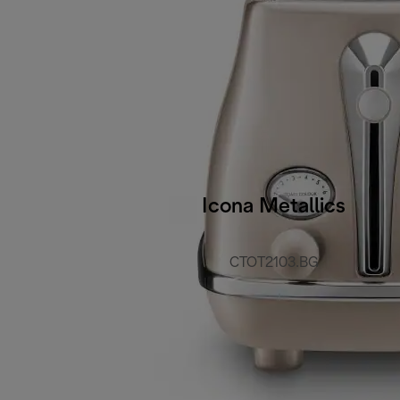
Icona Metallics
CTOT2103.BG