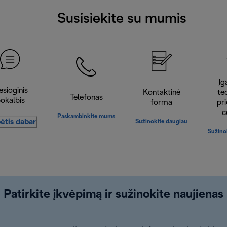
Susisiekite su mumis
Įga
esioginis
Kontaktinė
te
Telefonas
okalbis
forma
pr
c
Paskambinkite mums
ėtis dabar
Sužinokite daugiau
Sužino
Patirkite įkvėpimą ir sužinokite naujienas