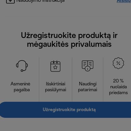
Naudojimo instrukcija
Atsisių
Užregistruokite produktą ir
mėgaukitės privalumais
20 %
Asmeninė
Išskirtiniai
Naudingi
nuolaida
pagalba
pasiūlymai
patarimai
priedams
Užregistruokite produktą