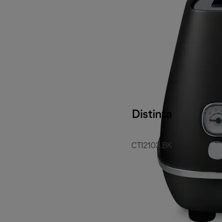
Distinta
CTI2103.BK