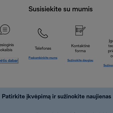
Susisiekite su mumis
Įga
esioginis
Kontaktinė
te
Telefonas
okalbis
forma
pr
c
Paskambinkite mums
ėtis dabar
Sužinokite daugiau
Sužino
Patirkite įkvėpimą ir sužinokite naujienas