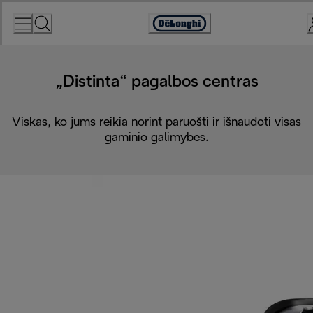
Skip
to
Accessibility
Content
Statement
„Distinta“ pagalbos centras
Viskas, ko jums reikia norint paruošti ir išnaudoti visas
gaminio galimybes.