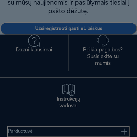
su mūsų naujienomis ir pasiūlymais tiesiai į
pašto dėžutę.
Užsiregistruoti gauti el. laiškus
Dažni klausimai
Reikia pagalbos?
Susisiekite su
mumis
Instrukcijų
vadovai
Parduotuvė