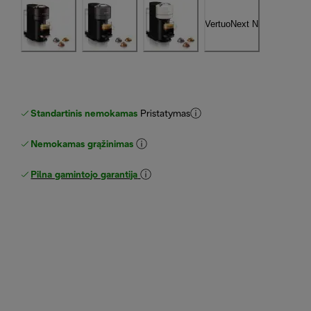
Standartinis nemokamas
Pristatymas
Nemokamas grąžinimas
Pilna gamintojo garantija