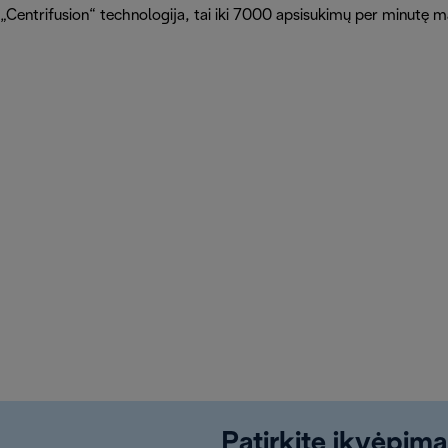
„Centrifusion“ technologija, tai iki 7000 apsisukimų per minutę ma
Patirkite įkvėpimą