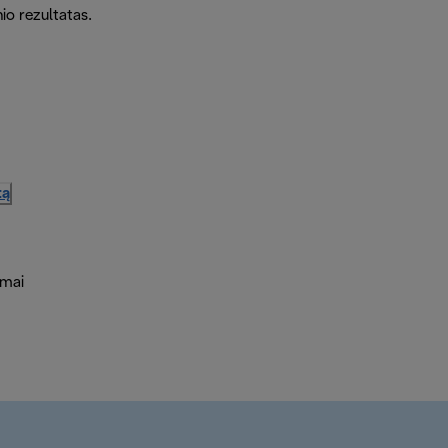
io rezultatas.
tą
ymai