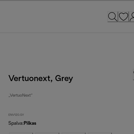
Vertuonext, Grey
„VertuoNext“
ENV120.GY
Spalva
:
Pilkas