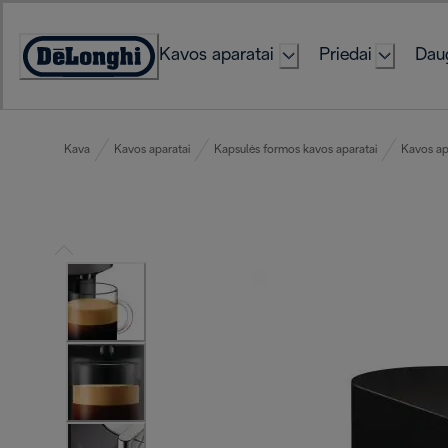
Skip
to
Kavos aparatai
Priedai
Daug
Content
Accessibility
Statement
Kava
Kavos aparatai
Kapsulės formos kavos aparatai
Kavos ap