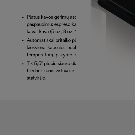
Platus kavos gėrimų asortimentas vieno mygtuko
paspaudimu: espreso kava, dviguba espreso
kava, kava (5 oz, 8 oz, 14 oz), grafinas (18 oz)
Automatiškai pritaiko plikymo parametrus
kiekvienai kapsulei: indelio dydį, slėgį,
temperatūrą, plikymo laiką
Tik 5,5" pločio siauro dizaino priemonė puikiai
tiks bet kuriai virtuvei ir derės prie bet kokio
stalviršio.