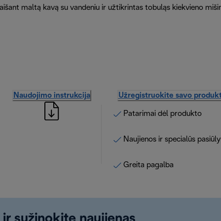
išant maltą kavą su vandeniu ir užtikrintas tobuląs kiekvieno mišin
Naudojimo instrukcija
Užregistruokite savo produk
Patarimai dėl produkto
Naujienos ir specialūs pasiūl
Greita pagalba
 ir sužinokite naujienas