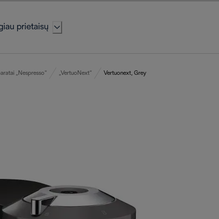
iau prietaisų
aratai „Nespresso“
„VertuoNext“
Vertuonext, Grey