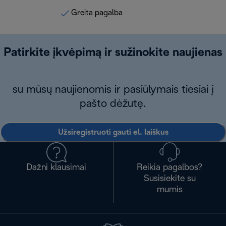
Greita pagalba
Patirkite įkvėpimą ir sužinokite naujienas
su mūsų naujienomis ir pasiūlymais tiesiai į
pašto dėžutę.
Užsiregistruoti gauti el. laiškus
Dažni klausimai
Reikia pagalbos?
Susisiekite su
mumis