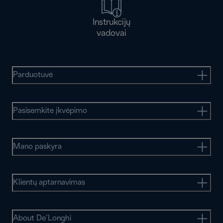
Instrukcijų
vadovai
Parduotuvė
Pasisemkite įkvėpimo
Mano paskyra
Klientų aptarnavimas
About De’Longhi