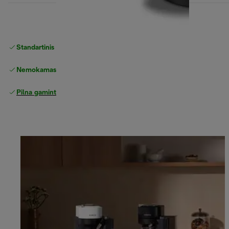
Standartinis nemokamas
Pristatymas
Nemokamas grąžinimas
Pilna gamintojo garantija