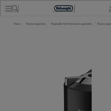
Skip
to
Accessibility
Content
Statement
Kava
Kavos aparatai
Kapsulės formos kavos aparatai
Kavos apar