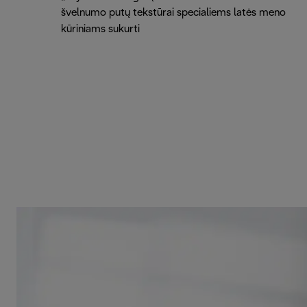
švelnumo putų tekstūrai specialiems latės meno
kūriniams sukurti