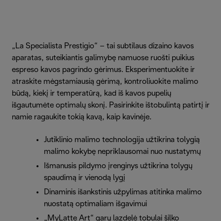
„La Specialista Prestigio“ – tai subtilaus dizaino kavos
aparatas, suteikiantis galimybę namuose ruošti puikius
espreso kavos pagrindo gėrimus. Eksperimentuokite ir
atraskite mėgstamiausią gėrimą, kontroliuokite malimo
būdą, kiekį ir temperatūrą, kad iš kavos pupelių
išgautumėte optimalų skonį. Pasirinkite ištobulintą patirtį ir
namie ragaukite tokią kavą, kaip kavinėje.
Jutiklinio malimo technologija užtikrina tolygią
malimo kokybę nepriklausomai nuo nustatymų
Išmanusis pildymo įrenginys užtikrina tolygų
spaudimą ir vienodą lygį
Dinaminis išankstinis užpylimas atitinka malimo
nuostatą optimaliam išgavimui
„MyLatte Art“ garų lazdelė tobulai šilko