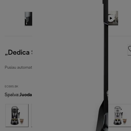
„Dedica Style“
Pusiau automatiniai kavos aparatai „Dedica“
EC685.BK
Spalva
:
Juoda