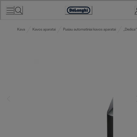
Skip
to
Accessibility
Content
Statement
Kava
Kavos aparatai
Pusiau automatiniai kavos aparatai
„Dedica“