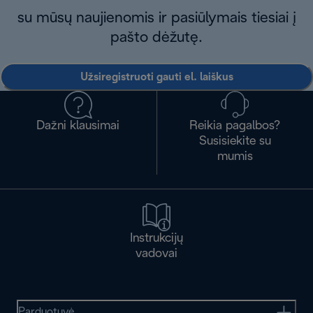
su mūsų naujienomis ir pasiūlymais tiesiai į
pašto dėžutę.
Užsiregistruoti gauti el. laiškus
Dažni klausimai
Reikia pagalbos?
Susisiekite su
mumis
Instrukcijų
vadovai
Parduotuvė