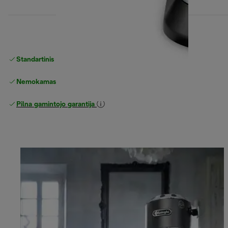
Standartinis nemokamas
Pristatymas
Nemokamas grąžinimas
Pilna gamintojo garantija