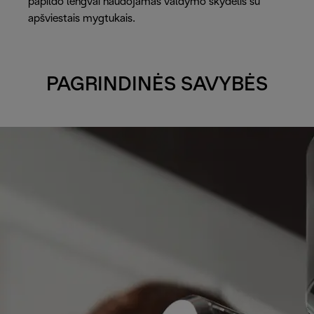
papildo lengvai naudojamas valdymo skydelis su
apšviestais mygtukais.
PAGRINDINĖS SAVYBĖS