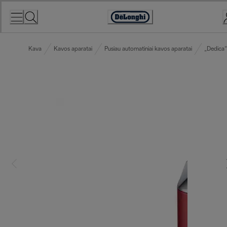
Skip
to
Accessibility
Content
Statement
Kava
Kavos aparatai
Pusiau automatiniai kavos aparatai
„Dedica“