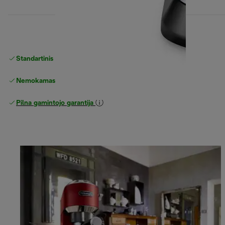
Standartinis nemokamas
Pristatymas
Nemokamas grąžinimas
Pilna gamintojo garantija