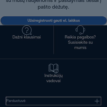
su mūsų naujienomis ir pasiūlymais tiesiai į
pašto dėžutę.
Užsiregistruoti gauti el. laiškus
Dažni klausimai
Reikia pagalbos?
Susisiekite su
mumis
Instrukcijų
vadovai
Parduotuvė