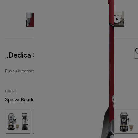
„Dedica Style“
Pusiau automatiniai kavos aparatai „Dedica“
EC685.R
Spalva
:
Raudona