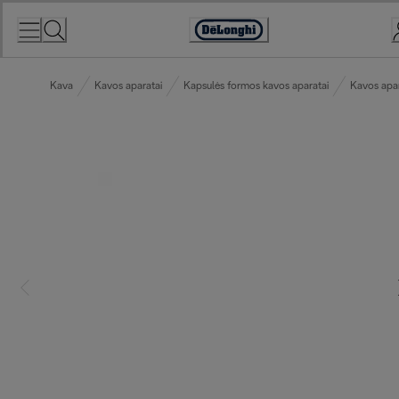
Skip
to
Accessibility
Content
Statement
Kava
Kavos aparatai
Kapsulės formos kavos aparatai
Kavos apar