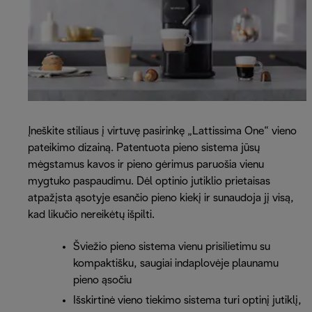
Įneškite stiliaus į virtuvę pasirinkę „Lattissima One“ vieno
pateikimo dizainą. Patentuota pieno sistema jūsų
mėgstamus kavos ir pieno gėrimus paruošia vienu
mygtuko paspaudimu. Dėl optinio jutiklio prietaisas
atpažįsta ąsotyje esančio pieno kiekį ir sunaudoja jį visą,
kad likučio nereikėtų išpilti.
Šviežio pieno sistema vienu prisilietimu su
kompaktišku, saugiai indaplovėje plaunamu
pieno ąsočiu
Išskirtinė vieno tiekimo sistema turi optinį jutiklį,