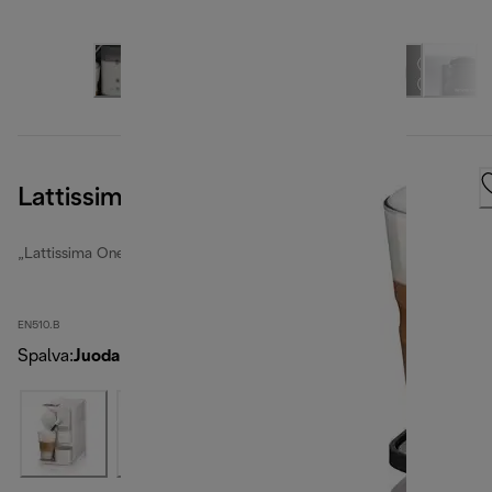
Lattissima One, Black
„Lattissima One“
EN510.B
Spalva
:
Juoda