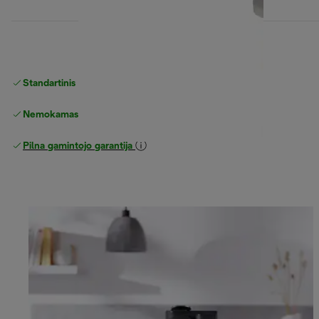
Standartinis nemokamas
Pristatymas
Nemokamas grąžinimas
Pilna gamintojo garantija