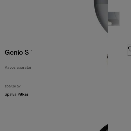
Genio S Touch, Grey
Kavos aparatai „Nescafé Dolce Gusto“
EDG426.GY
Spalva
:
Pilkas