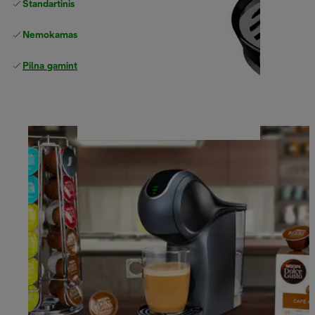
Standartinis nemokamas
Pristatymas
Nemokamas grąžinimas
Pilna gamintojo garantija