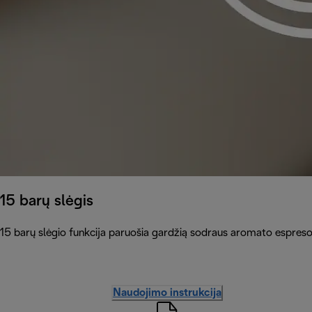
15 barų slėgis
15 barų slėgio funkcija paruošia gardžią sodraus aromato espreso
Naudojimo instrukcija