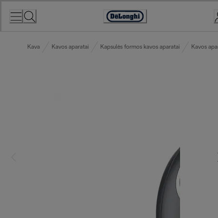
Skip
to
Accessibility
Content
Statement
Kava
Kavos aparatai
Kapsulės formos kavos aparatai
Kavos apar