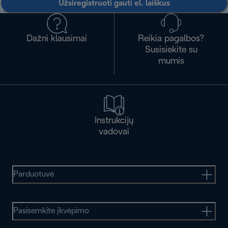
Užsiregistruoti gauti el. laiškus
Dažni klausimai
Reikia pagalbos?
Susisiekite su
mumis
Instrukcijų
vadovai
Parduotuvė
Pasisemkite įkvėpimo