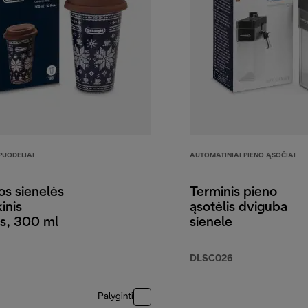
 PUODELIAI
AUTOMATINIAI PIENO ĄSOČIAI
s sienelės
Terminis pieno
inis
ąsotėlis dviguba
is, 300 ml
sienele
DLSC026
Palyginti