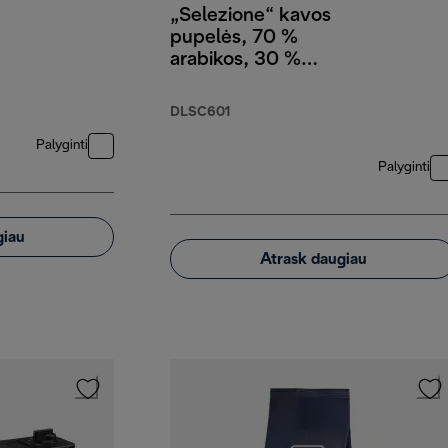
„Selezione“ kavos
pupelės, 70 %
arabikos, 30 %
robustos, 250 g
DLSC601
Palyginti
Palyginti
giau
Atrask daugiau