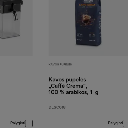
KAVOS PUPELĖS
Kavos pupelės
„Caffè Crema“,
100 % arabikos, 1 g
DLSC618
Palyginti
Palyginti