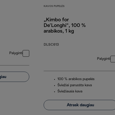
KAVOS PUPELĖS
„Kimbo for
De’Longhi“, 100 %
arabikos, 1 kg
DLSC613
Palyginti
Palyginti
giau
100 % arabikos pupelės
Šviežiai paruošta kava
Šviežiausia kava
Atrask daugiau