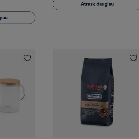
Atrask daugiau
giau