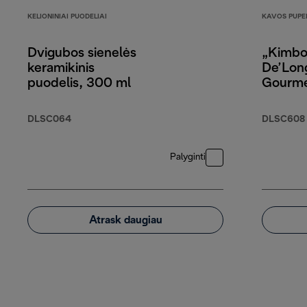
KELIONINIAI PUODELIAI
KAVOS PUPE
Dvigubos sienelės
„Kimbo
keramikinis
De’Lon
puodelis, 300 ml
Gourme
pupelė
arabiko
DLSC064
DLSC608
robust
Palyginti
Atrask daugiau