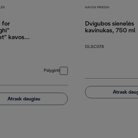
LĖS
KAVOS PRIEDAI
 for
Dvigubos sienelės
ghi“
kavinukas, 750 ml
t“ kavos
s, 80 %
DLSC078
s ir 20 %
os, 250 g
Palyginti
Atrask dau
Atrask daugiau