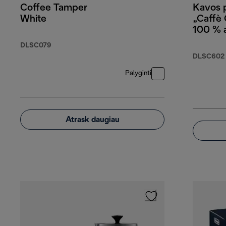
Coffee Tamper
Kavos 
White
„Caffè
100 % a
250 g
DLSC079
DLSC602
Palyginti
Atrask daugiau