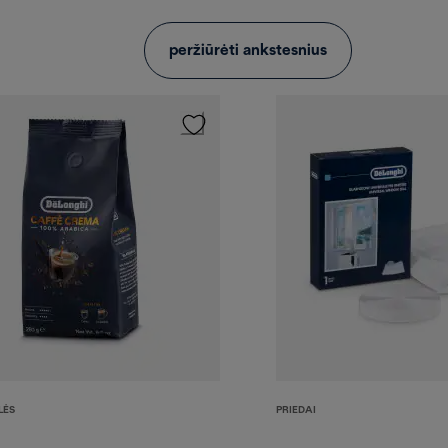
peržiūrėti ankstesnius
LĖS
PRIEDAI