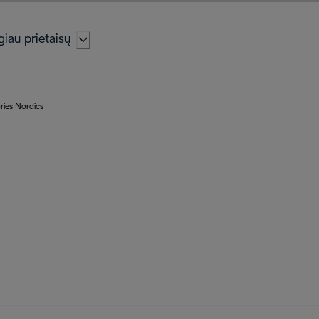
iau prietaisų
ries Nordics