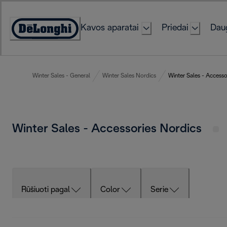
Skip
to
Kavos aparatai
Priedai
Daug
Content
Accessibility
Statement
Winter Sales - General
Winter Sales Nordics
Winter Sales - Accesso
Winter Sales - Accessories Nordics
Rūšiuoti pagal
Color
Serie