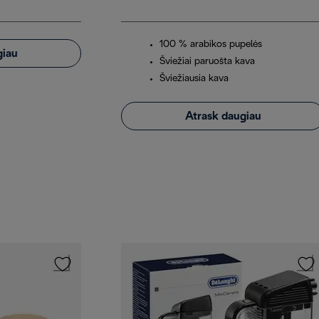
100 % arabikos pupelės
giau
Šviežiai paruošta kava
Šviežiausia kava
Atrask daugiau