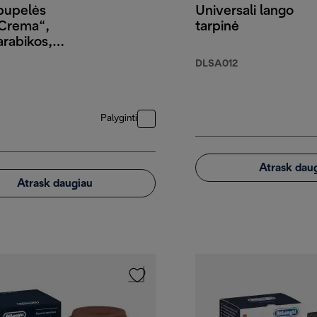
pupelės
Universali lango
 Crema“,
tarpinė
rabikos,
DLSA012
Palyginti
Atrask dau
Atrask daugiau