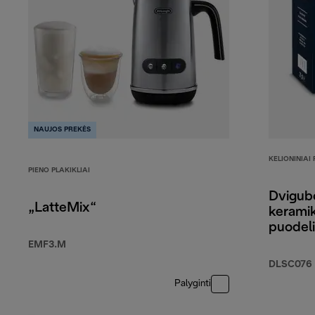
NAUJOS PREKĖS
KELIONINIAI
PIENO PLAKIKLIAI
Dvigubo
„LatteMix“
keramik
puodel
EMF3.M
DLSC076
Palyginti