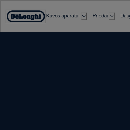
Skip
to
Kavos aparatai
Priedai
Daug
Content
Accessibility
Statement