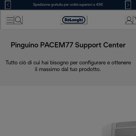
Skip
Spedizione gratuita per ordini superiori a 49€
to
Content
Accessibility
Statement
Pinguino PACEM77 Support Center
Tutto ciò di cui hai bisogno per configurare e ottenere
il massimo dal tuo prodotto.