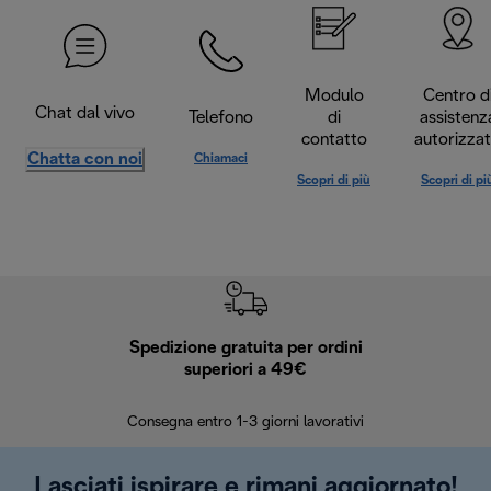
Modulo
Centro d
Chat dal vivo
Telefono
di
assistenz
contatto
autorizza
Chatta con noi
Chiamaci
Scopri di più
Scopri di pi
Spedizione gratuita per ordini
R
superiori a 49€
30 giorn
Consegna entro 1-3 giorni lavorativi
Lasciati ispirare e rimani aggiornato!