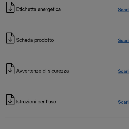
Etichetta energetica
Scar
Scheda prodotto
Scar
Avvertenze di sicurezza
Scar
Istruzioni per l’uso
Scar