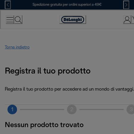
Skip
Spedizione gratuita per ordini superiori a 49€
to
Content
Accessibility
Statement
Torna indietro
Registra il tuo prodotto
Registra il tuo prodotto per accedere ad un mondo di vantaggi
1
2
3
Nessun prodotto trovato