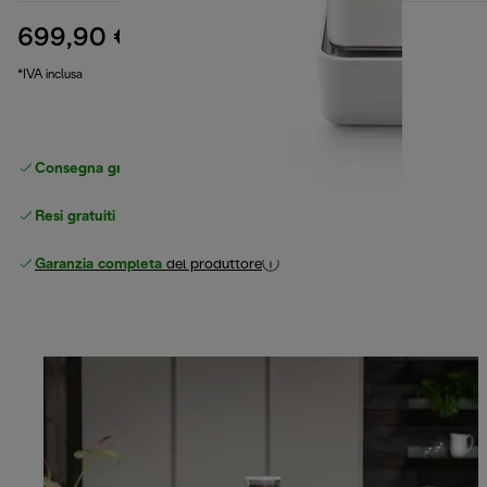
699,90 €
prezzo originale 899,99 €
899,99 €
(-22%)
*IVA inclusa
Consegna gratuita standard
superiore a 49 €
Resi gratuiti
Garanzia completa
del produttore