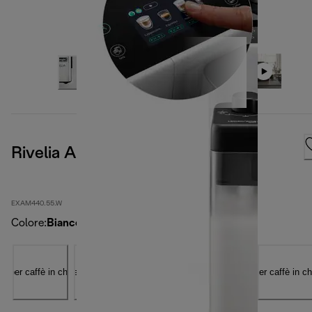
Rivelia Arctic White
EXAM440.55.W
Colore
:
Bianco