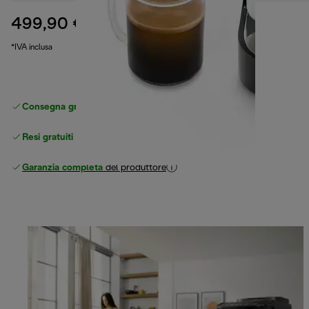
499,90 €
prezzo originale 674,99 €
674,99 €
(-26%)
*IVA inclusa
Consegna gratuita standard
superiore a 49 €
Resi gratuiti
Garanzia completa
del produttore