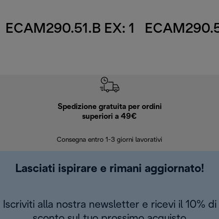
ECAM290.51.B EX: 1
ECAM290.51
Spedizione gratuita per ordini
R
superiori a 49€
30 giorn
Consegna entro 1-3 giorni lavorativi
Lasciati ispirare e rimani aggiornato!
Iscriviti alla nostra newsletter e ricevi il 10% di
sconto sul tuo prossimo acquisto