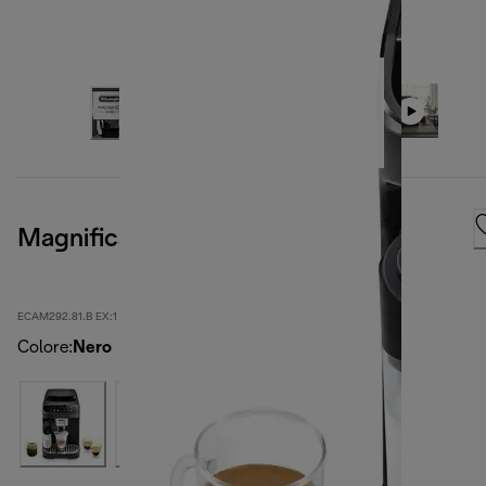
Magnifica Evo
ECAM292.81.B EX:1
Colore
:
Nero