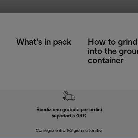
What’s in pack
How to grind
into the gro
container
Spedizione gratuita per ordini
R
superiori a 49€
30 giorn
Consegna entro 1-3 giorni lavorativi