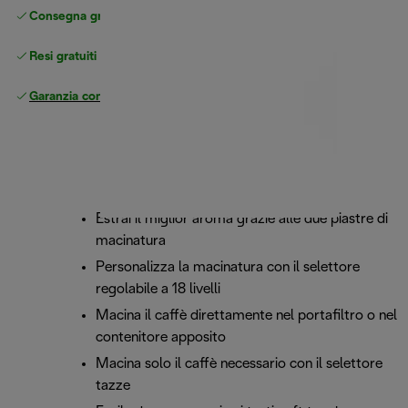
Consegna gratuita standard
superiore a 49 €
Resi gratuiti
Garanzia completa
del produttore
Estrai il miglior aroma grazie alle due piastre di
macinatura
Personalizza la macinatura con il selettore
regolabile a 18 livelli
Macina il caffè direttamente nel portafiltro o nel
contenitore apposito
Macina solo il caffè necessario con il selettore
tazze