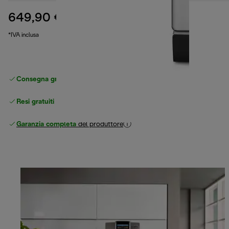
649,90 €
prezzo originale 949,99 €
949,99 €
(-32%)
*IVA inclusa
Consegna gratuita standard
superiore a 49 €
Resi gratuiti
Garanzia completa
del produttore