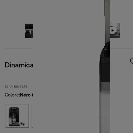
Dinamica Plus
ECAM380.95.TB
Colore
:
Nero titanio