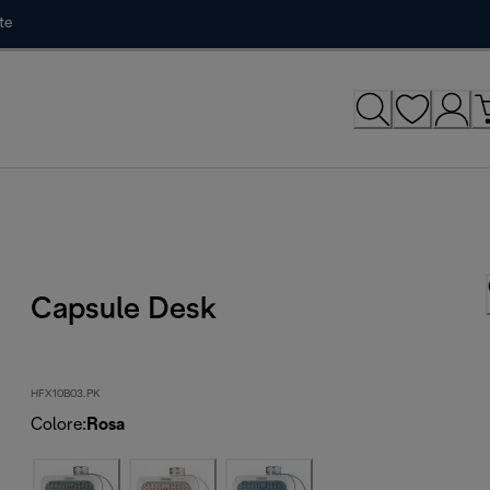
te
Capsule Desk
HFX10B03.PK
Colore
:
Rosa