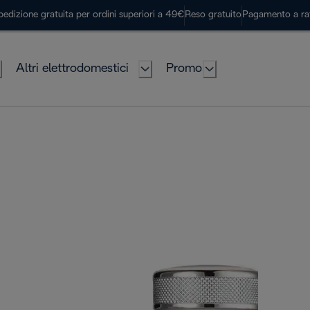
pedizione gratuita per ordini superiori a 49€
Reso gratuito
Pagamento a ra
Altri elettrodomestici
Promo