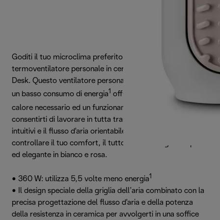
Goditi il tuo microclima preferito alla tua scrivania con il
termoventilatore personale in ceramica De'Longhi Capsule
Desk. Questo ventilatore personale di facile utilizzo vanta
1
un basso consumo di energia
offrendo esattamente il
2
calore necessario ed un funzionamento silenzioso
per
consentirti di lavorare in tutta tranquillità. I comandi
intuitivi e il flusso d'aria orientabile ti permettono di
controllare il tuo comfort, il tutto con un design compatto
ed elegante in bianco e rosa.
1
• 360 W: utilizza 5,5 volte meno energia
• Il design speciale della griglia dell’aria combinato con la
precisa progettazione del flusso d'aria e della potenza
della resistenza in ceramica per avvolgerti in una soffice