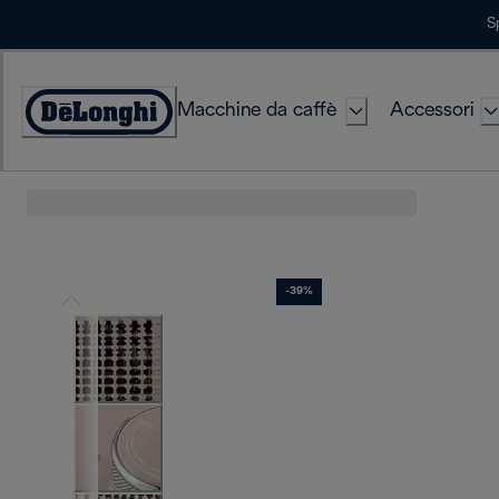
Skip
S
to
Content
Macchine da caffè
Accessori
Accessibility
Statement
-39%