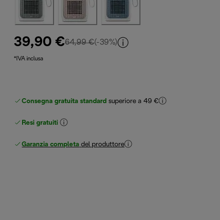
39,90 €
prezzo originale 64,99 €
64,99 €
(-39%)
*IVA inclusa
Consegna gratuita standard
superiore a 49 €
Resi gratuiti
Garanzia completa
del produttore