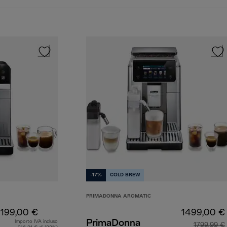
-17%
COLD BREW
PRIMADONNA AROMATIC
1199,00 €
1499,00 €
PrimaDonna
Importo IVA incluso
1799,99 €