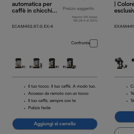
automatica per
| Colore
Prezzo suggerito
caffè in chicchi
esclusi
Eletta Explore
Importo IVA incluso
prezzo originale 1
162,28 € di (22%)
ECAM452.67.G EX:4
EXAM441
Confronta
Il tuo tocco. Il tuo caffè. A modo tuo.
C
Accesso da remoto con un tocco
T
Il tuo caffè, sempre con te
T
Pulizia facile
Aggiungi al carrello