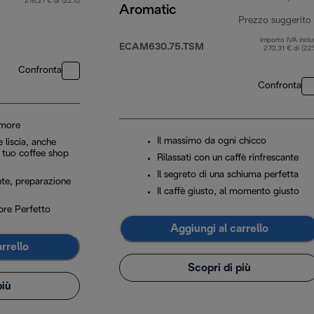
216,21 € di (22%)
Aromatic
Prezzo suggerito
Importo IVA inclu
ECAM630.75.TSM
270,31 € di (22
Confronta
Confronta
umore
Il massimo da ogni chicco
 liscia, anche
l tuo coffee shop
Rilassati con un caffè rinfrescante
Il segreto di una schiuma perfetta
ente, preparazione
Il caffè giusto, al momento giusto
re Perfetto
Aggiungi al carrello
rrello
Scopri di più
più