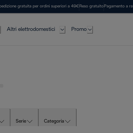
pedizione gratuita per ordini superiori a 49€
Reso gratuito
Pagamento a ra
Altri elettrodomestici
Promo
Serie
Categoria