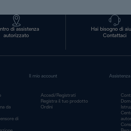
ntro di assistenza
Hai bisogno di ai
autorizzato
Contattaci
Il mio account
Assistenza 
o
Accedi/Registrati
Cont
Registra il tuo prodotto
Doma
ina da
Ordini
Istru
Centr
ensore di
auto
Cons
iazione
Regu