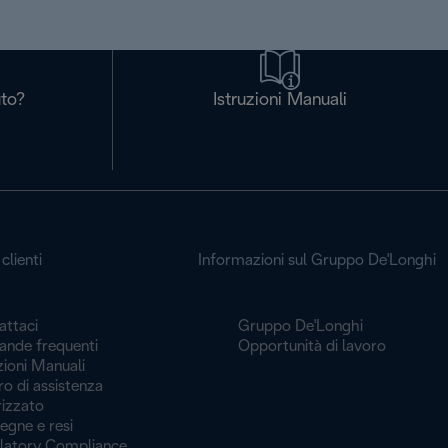
uto?
Istruzioni Manuali
clienti
Informazioni sul Gruppo De'Longhi
attaci
Gruppo De'Longhi
nde frequenti
Opportunità di lavoro
zioni Manuali
o di assistenza
rizzato
egne e resi
latory Compliance