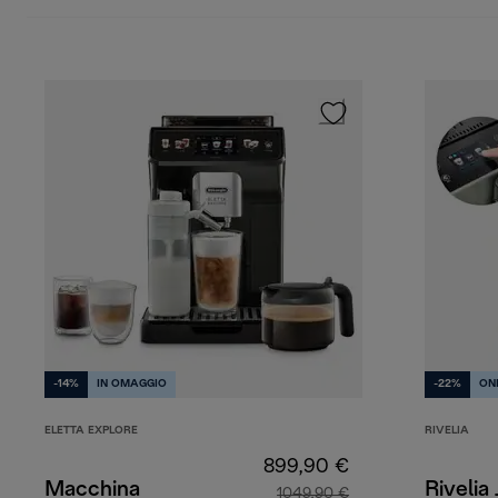
-14%
IN OMAGGIO
-22%
ON
ELETTA EXPLORE
RIVELIA
899,90 €
Macchina
Rivelia
1049,90 €