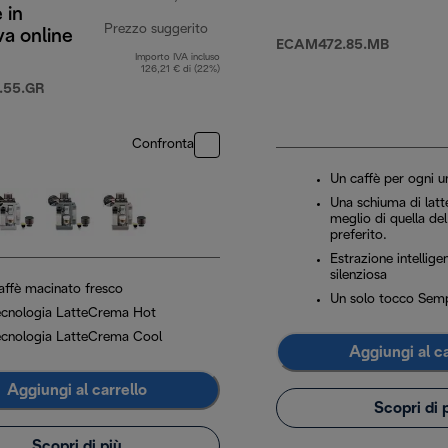
 in
Prezzo suggerito
va online
ECAM472.85.MB
Importo IVA incluso
049,90 €
prezzo originale 899,99 €
126,21 € di (22%)
.55.GR
Confronta
Un caffè per ogni 
Una schiuma di latte
meglio di quella de
preferito.
Estrazione intellig
silenziosa
affè macinato fresco
Un solo tocco Semp
ecnologia LatteCrema Hot
ecnologia LatteCrema Cool
Aggiungi al ca
Aggiungi al carrello
Scopri di 
Scopri di più