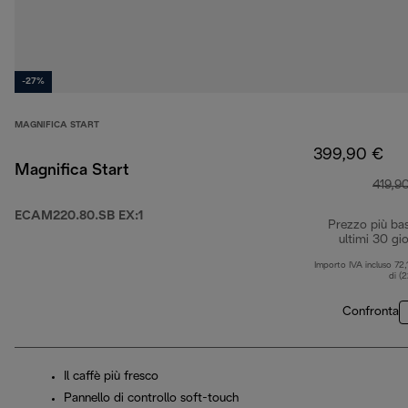
-27%
MAGNIFICA START
399,90 €
Magnifica Start
419,9
ECAM220.80.SB EX:1
Prezzo più ba
ultimi 30 gio
Importo IVA incluso 72,
di (
Confronta
Il caffè più fresco
Pannello di controllo soft-touch