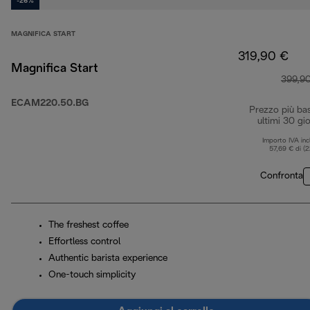
-26%
MAGNIFICA START
319,90 €
Magnifica Start
399,9
ECAM220.50.BG
Prezzo più ba
ultimi 30 gio
Importo IVA inc
57,69 € di (
Confronta
The freshest coffee
Effortless control
Authentic barista experience
One-touch simplicity