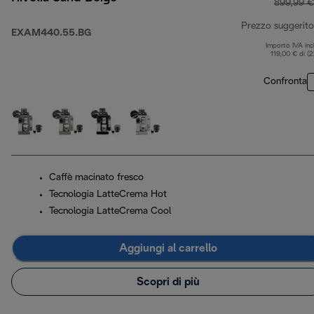
899,99 €
Prezzo suggerito
EXAM440.55.BG
Importo IVA inc
119,00 € di (
Confronta
Caffè macinato fresco
Tecnologia LatteCrema Hot
Tecnologia LatteCrema Cool
Aggiungi al carrello
Scopri di più