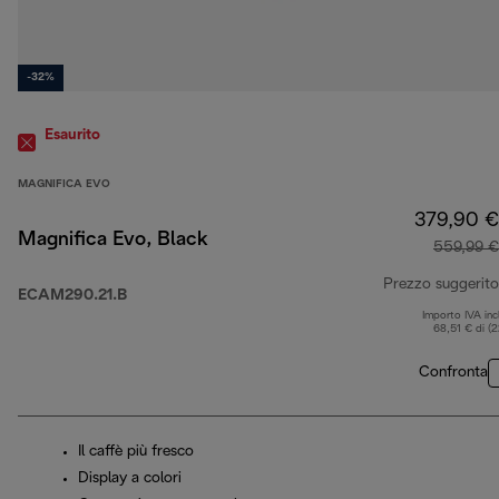
-32%
Esaurito
MAGNIFICA EVO
379,90 €
Magnifica Evo, Black
559,99 €
Prezzo suggerito
ECAM290.21.B
Importo IVA inc
68,51 € di (
Confronta
Il caffè più fresco
Display a colori