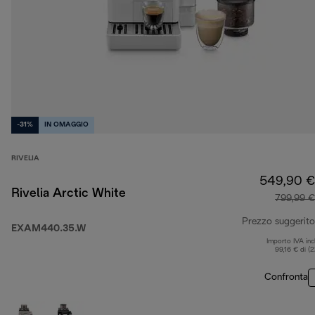
-31%
IN OMAGGIO
RIVELIA
549,90 €
Rivelia Arctic White
799,99 €
Prezzo suggerito
EXAM440.35.W
Importo IVA inc
99,16 € di (
Confronta