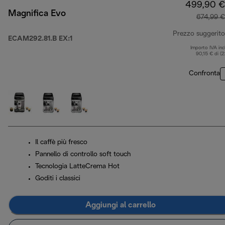
499,90 €
Magnifica Evo
674,99 €
Prezzo suggerito
ECAM292.81.B EX:1
Importo IVA inc
90,15 € di (
Confronta
Il caffè più fresco
Pannello di controllo soft touch
Tecnologia LatteCrema Hot
Goditi i classici
Aggiungi al carrello