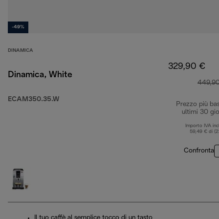
-49%
DINAMICA
329,90 €
Dinamica, White
449,9
ECAM350.35.W
Prezzo più ba
ultimi 30 gio
Importo IVA inc
59,49 € di (
Confronta
Il tuo caffè al semplice tocco di un tasto