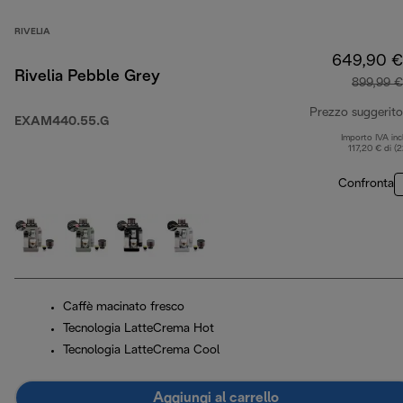
RIVELIA
649,90 €
Rivelia Pebble Grey
899,99 €
Prezzo suggerito
EXAM440.55.G
Importo IVA inc
117,20 € di (
Confronta
Caffè macinato fresco
Tecnologia LatteCrema Hot
Tecnologia LatteCrema Cool
Aggiungi al carrello