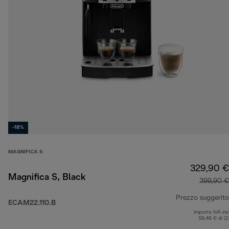
-18%
MAGNIFICA S
329,90 €
Magnifica S, Black
399,90 €
Prezzo suggerito
ECAM22.110.B
Importo IVA inc
59,49 € di (