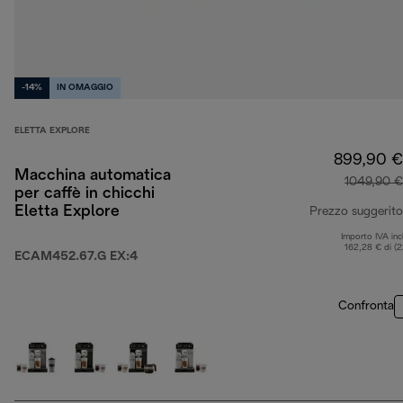
-14%
IN OMAGGIO
ELETTA EXPLORE
899,90 €
Macchina automatica
1049,90 €
per caffè in chicchi
Eletta Explore
Prezzo suggerito
Importo IVA inc
162,28 € di (
ECAM452.67.G EX:4
Confronta