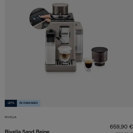
-27%
IN OMAGGIO
RIVELIA
659,90 €
Rivelia Sand Beige