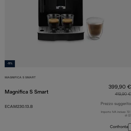
-5%
MAGNIFICA S SMART
399,90 €
Magnifica S Smart
419,90 €
Prezzo suggerito
ECAM230.13.B
Importo IVA incluso 72,
di (
Confronta