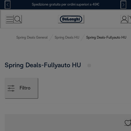
Skip
Spedizione gratuita per ordini superiori a 49€
to
Content
Accessibility
Statement
Spring Deals General
Spring Deals HU
Spring Deals-Fullyauto HU
Spring Deals-Fullyauto HU
Filtro