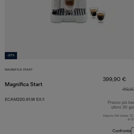
-27%
MAGNIFICA START
399,90 €
Magnifica Start
419,9
ECAM220.61.W EX:1
Prezzo più ba
ultimi 30 gio
Importo IVA incluso 72,
di (
Confronta