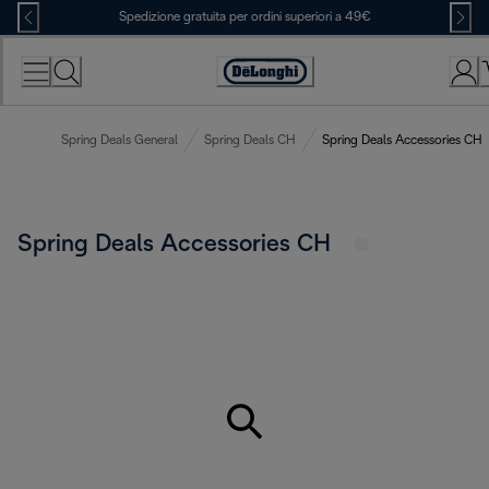
Skip
Spedizione gratuita per ordini superiori a 49€
to
Content
Accessibility
Statement
Spring Deals General
Spring Deals CH
Spring Deals Accessories CH
Spring Deals Accessories CH