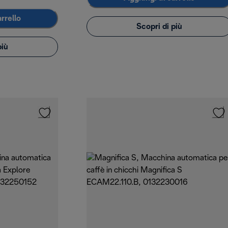
rrello
Scopri di più
più