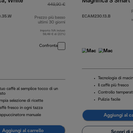
ca, White
Magnifica S Smart
449,90 €
.35.W
ECAM230.13.B
Prezzo più basso
I
4,99 €
ultimi 30 giorni
Importo IVA incluso
59,49 € di (22%)
Confronta
Tecnologia di maci
Il caffè più fresco
 tuo caffè al semplice tocco di un
Controllo temperat
asto
Pulizia facile
mpia selezione di ricette
ffè fresco in ogni tazza
Aggiungi al ca
appuccinatore manuale
Aggiungi al carrello
Scopri di 