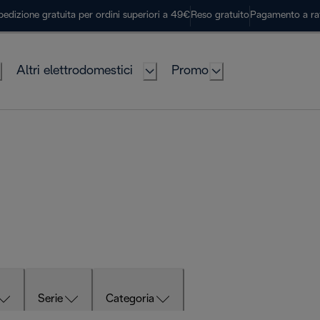
pedizione gratuita per ordini superiori a 49€
Reso gratuito
Pagamento a ra
Altri elettrodomestici
Promo
Serie
Categoria