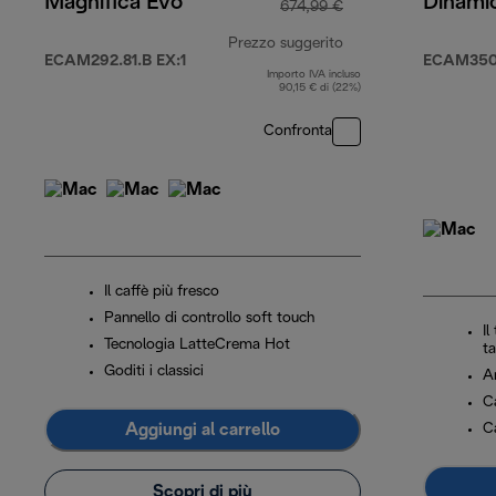
Magnifica Evo
Dinami
674,99 €
Prezzo suggerito
ECAM292.81.B EX:1
ECAM350
Importo IVA incluso
prezzo originale 67
90,15 € di (22%)
Confronta
Il caffè più fresco
Pannello di controllo soft touch
Il
Tecnologia LatteCrema Hot
t
Goditi i classici
A
Ca
Aggiungi al carrello
C
Scopri di più