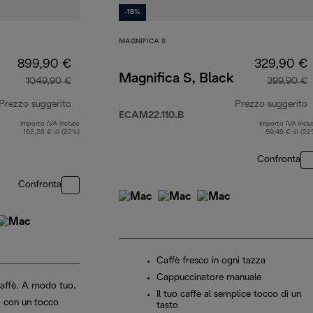
-18%
MAGNIFICA S
899,90 €
329,90 €
Magnifica S, Black
1049,90 €
399,90 €
Prezzo suggerito
Prezzo suggerito
ECAM22.110.B
Importo IVA incluso
Importo IVA inclu
prezzo originale 1049,90 €
p
162,28 € di (22%)
59,49 € di (22
Confronta
Confronta
Caffè fresco in ogni tazza
Cappuccinatore manuale
 caffè. A modo tuo.
Il tuo caffè al semplice tocco di un
 con un tocco
tasto