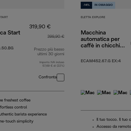
-14%
IN OMAGGIO
START
ELETTA EXPLORE
319,90 €
ca Start
Macchina
399,90 €
automatica per
caffè in chicchi
.50.BG
Prezzo più basso
Eletta Explore
ultimi 30 giorni
ECAM452.67.G EX:4
Importo IVA incluso
57,69 € di (22%)
Confronta
he freshest coffee
fortless control
uthentic barista experience
Il tuo tocco. Il tuo
ne-touch simplicity
Accesso da remoto