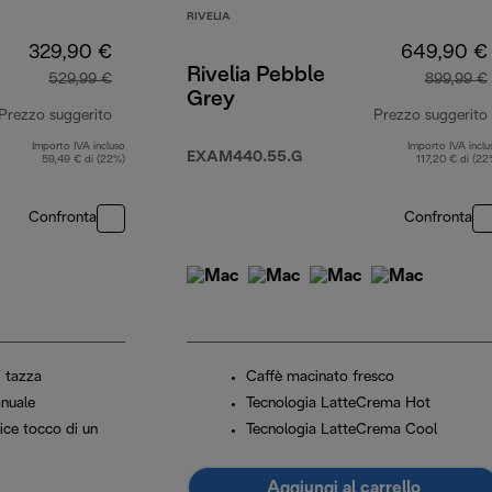
RIVELIA
329,90 €
649,90 €
Rivelia Pebble
529,99 €
899,99 €
Grey
Prezzo suggerito
Prezzo suggerito
Importo IVA incluso
Importo IVA inclu
prezzo originale 529,99 €
EXAM440.55.G
59,49 € di (22%)
117,20 € di (22
Confronta
Confronta
i tazza
Caffè macinato fresco
nuale
Tecnologia LatteCrema Hot
lice tocco di un
Tecnologia LatteCrema Cool
Aggiungi al carrello