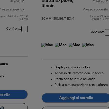
Eletta Explore,
419,90 €
1149,90 €
titanio
Prezzo suggerito
Prezzo suggerito
mporto IVA incluso 72,11 €
Importo IVA inclu
prezzo originale 419,90 €
ECAM450.86.T EX:4
di (22%)
180,31 € di (22
Confronta
Confronta
natura
Display intuitivo a colori
Accesso da remoto con un tocco
ura
Porta con te le tue bevande
Pulizia e manutenzione senza sforzo
rrello
Aggiungi al carrello
più