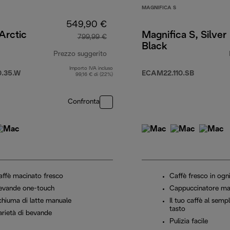
MAGNIFICA S
549,90 €
 Arctic
Magnifica S, Silver
799,99 €
Black
Prezzo suggerito
Importo IVA incluso
prezzo originale 799,99 €
.35.W
ECAM22.110.SB
99,16 € di (22%)
59,99 €
Confronta
affè macinato fresco
Caffè fresco in ogn
evande one-touch
Cappuccinatore ma
chiuma di latte manuale
Il tuo caffè al semp
tasto
arietà di bevande
Pulizia facile