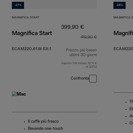
-27%
-26%
MAGNIFICA START
MAGNIFICA 
399,90 €
Magnifica Start
Magnifi
419,90 €
ECAM220.61.W EX:1
ECAM220
Prezzo più basso
ultimi 30 giorni
Importo IVA incluso 72,11 €
di (22%)
Confronta
T
Ef
A
Il caffè più fresco
O
Bevande one-touch