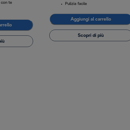
 con te
Pulizia facile
Aggiungi al carrello
rrello
Scopri di più
più