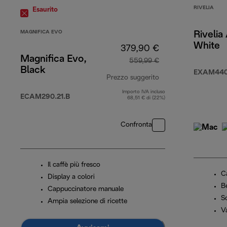
RIVELIA
Esaurito
MAGNIFICA EVO
Rivelia
White
379,90 €
Magnifica Evo,
559,99 €
Black
EXAM440
Prezzo suggerito
Importo IVA incluso
prezzo originale 5
ECAM290.21.B
68,51 € di (22%)
Confronta
Il caffè più fresco
C
Display a colori
B
Cappuccinatore manuale
S
Ampia selezione di ricette
V