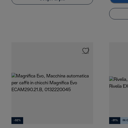
-32%
-31%
IN 