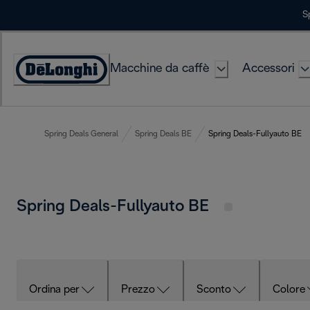
Skip
S
to
Content
Macchine da caffè
Accessori
Accessibility
Statement
Spring Deals General
Spring Deals BE
Spring Deals-Fullyauto BE
Spring Deals-Fullyauto BE
Ordina per
Prezzo
Sconto
Colore