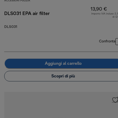
ACCESSORI PULIZIA
13,90 €
DLS031 EPA air filter
Importo IVA incluso 2,
di (
DLS031
Confronta
Aggiungi al carrello
Scopri di più