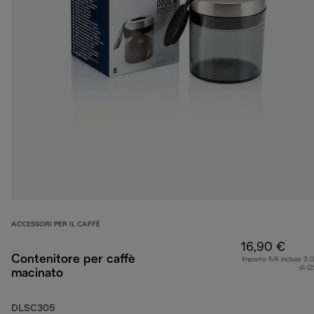
ACCESSORI PER IL CAFFÈ
16,90 €
Contenitore per caffè
Importo IVA incluso 3,
di (
macinato
DLSC305