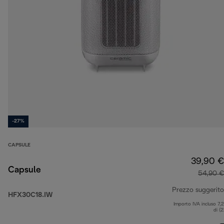
-27%
CAPSULE
39,90 €
Capsule
54,90 €
Prezzo suggerito
HFX30C18.IW
Importo IVA incluso 7,
di (