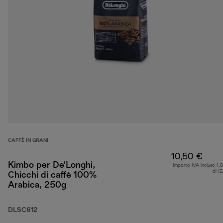
CAFFÈ IN GRANI
10,50 €
Kimbo per De’Longhi,
Importo IVA incluso 1,
di (
Chicchi di caffè 100%
Arabica, 250g
DLSC612