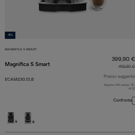
-5%
MAGNIFICA S SMART
399,90 €
Magnifica S Smart
419,90 €
Prezzo suggerito
ECAM230.13.B
Importo IVA incluso 72,
di (
Confronta