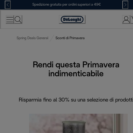
Skip
Spedizione gratuita per ordini superiori a 49€
to
Content
Accessibility
Statement
Spring Deals General
Sconti di Primavera
Rendi questa Primavera
indimenticabile
Risparmia fino al 30% su una selezione di prodott