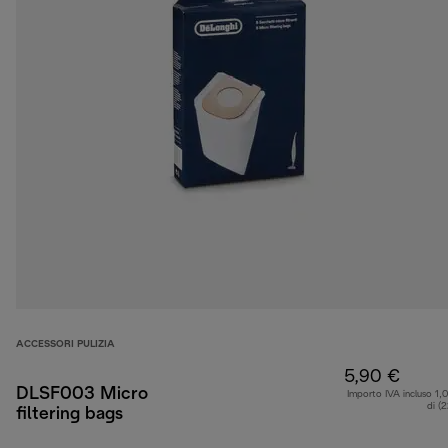
ACCESSORI PULIZIA
5,90 €
DLSF003 Micro
Importo IVA incluso 1,
di (
filtering bags