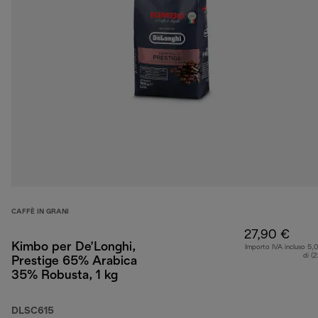
CAFFÈ IN GRANI
27,90 €
Kimbo per De’Longhi,
Importo IVA incluso 5,
di (
Prestige 65% Arabica
35% Robusta, 1 kg
DLSC615