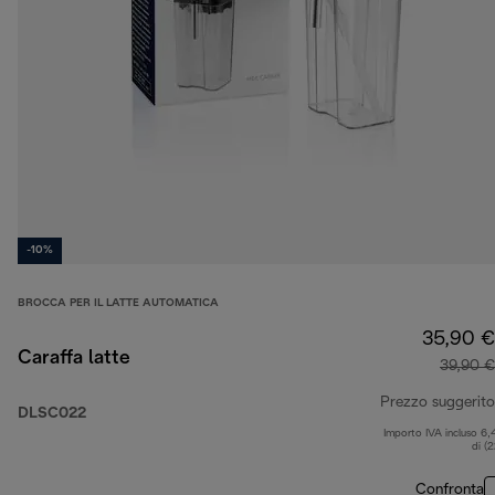
-10%
BROCCA PER IL LATTE AUTOMATICA
35,90 €
Caraffa latte
39,90 €
Prezzo suggerito
DLSC022
Importo IVA incluso 6,
di (
Confronta