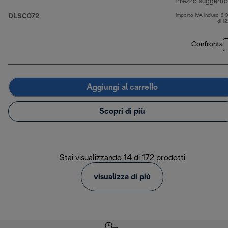
Prezzo suggerito
DLSC072
Importo IVA incluso 5,
di (
Confronta
Aggiungi al carrello
Scopri di più
Stai visualizzando 14 di 172 prodotti
visualizza di più