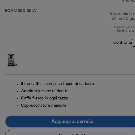
449,9
ECAM350.35.W
Prezzo più ba
ultimi 30 gio
Importo IVA inc
59,49 € di (
Confronta
Il tuo caffè al semplice tocco di un tasto
Ampia selezione di ricette
Caffè fresco in ogni tazza
Cappuccinatore manuale
Aggiungi al carrello