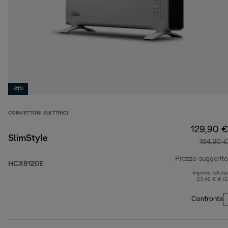
-21%
CONVETTORI ELETTRICI
129,90 €
SlimStyle
164,90 €
Prezzo suggerito
HCX9120E
Importo IVA inc
23,42 € di (
Confronta