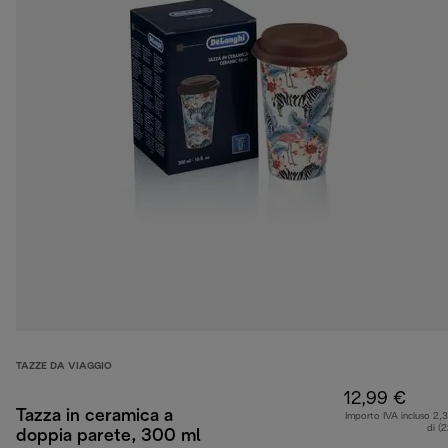
TAZZE DA VIAGGIO
12,99 €
Tazza in ceramica a
Importo IVA incluso 2,
di (
doppia parete, 300 ml