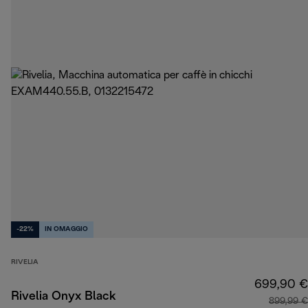
-22%
IN OMAGGIO
RIVELIA
699,90 €
Rivelia Onyx Black
899,99 €