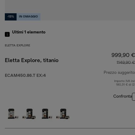
-13%
IN OMAGGIO
Ultimi 1
elemento
ELETTA EXPLORE
999,90 €
Eletta Explore, titanio
1149,90 €
Prezzo suggerito
ECAM450.86.T EX:4
Importo IVA inc
180,31 € di (
Confronta