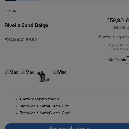
RIVELIA
659,90 €
Rivelia Sand Beige
899,99 €
Prezzo suggerito
EXAM440.55.BG
Importo IVA inc
119,00 € di (
Confronta
Caffè macinato fresco
Tecnologia LatteCrema Hot
Tecnologia LatteCrema Cool
Aggiungi al carrello