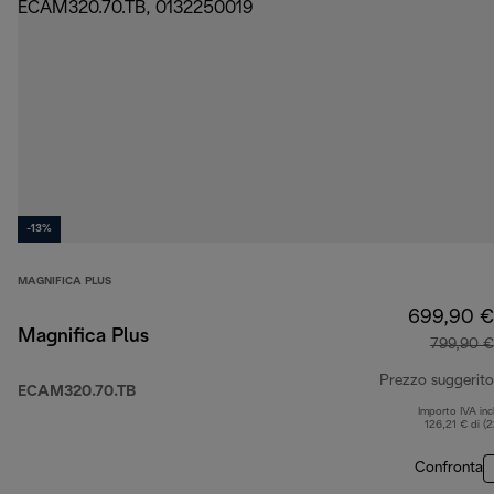
-13%
MAGNIFICA PLUS
699,90 €
Magnifica Plus
799,90 €
Prezzo suggerito
ECAM320.70.TB
Importo IVA inc
126,21 € di (
Confronta