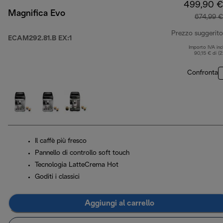
499,90 €
Magnifica Evo
674,99 €
Prezzo suggerito
ECAM292.81.B EX:1
Importo IVA inc
90,15 € di (
Confronta
Il caffè più fresco
Pannello di controllo soft touch
Tecnologia LatteCrema Hot
Goditi i classici
Aggiungi al carrello