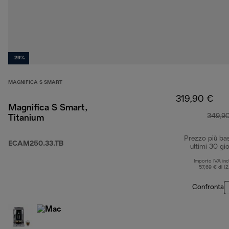
-29%
MAGNIFICA S SMART
319,90 €
Magnifica S Smart,
349,9
Titanium
Prezzo più ba
ECAM250.33.TB
ultimi 30 gio
Importo IVA inc
57,69 € di (
Confronta