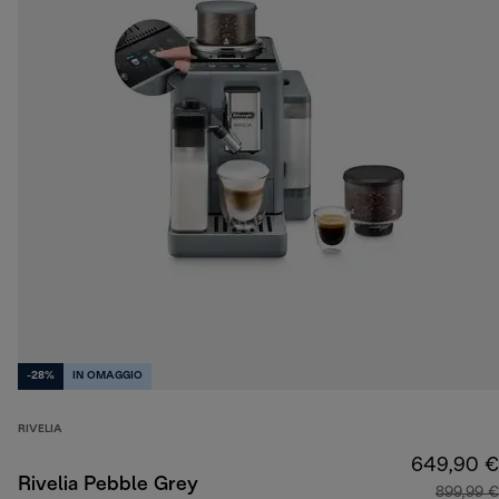
-28%
IN OMAGGIO
RIVELIA
649,90 €
Rivelia Pebble Grey
899,99 €