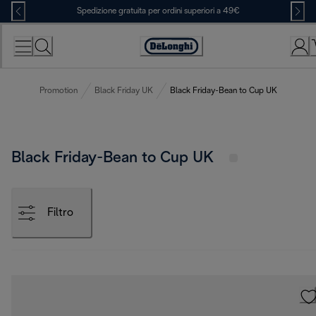
Skip
Spedizione gratuita per ordini superiori a 49€
to
Content
Accessibility
Statement
Promotion
Black Friday UK
Black Friday-Bean to Cup UK
Black Friday-Bean to Cup UK
Filtro