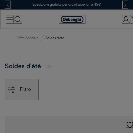
Skip
Spedizione gratuita per ordini superiori a 49€
to
Content
Accessibility
Statement
Offre Speciale
Soldes d'été
Soldes d'été
Filtro