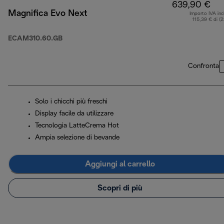
639,90 €
Magnifica Evo Next
Importo IVA inc
115,39 € di (
ECAM310.60.GB
Confronta
Solo i chicchi più freschi
Display facile da utilizzare
Tecnologia LatteCrema Hot
Ampia selezione di bevande
Aggiungi al carrello
Scopri di più