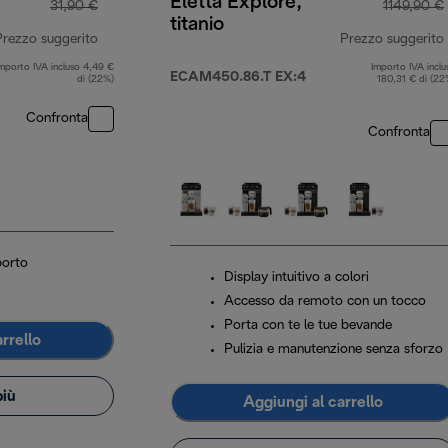
Eletta Explore,
31,90 €
1149,90 €
titanio
Prezzo suggerito
Prezzo suggerito
mporto IVA incluso 4,49 €
Importo IVA inclu
prezzo originale 31,90 €
ECAM450.86.T EX:4
di (22%)
180,31 € di (22
Confronta
Confronta
porto
Display intuitivo a colori
Accesso da remoto con un tocco
Porta con te le tue bevande
rrello
Pulizia e manutenzione senza sforzo
più
Aggiungi al carrello