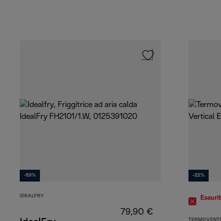
-53%
-22%
IDEALFRY
Esauri
79,90 €
TERMOVENTI