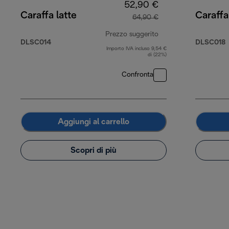
52,90 €
Caraffa latte
Caraffa
64,90 €
Prezzo suggerito
DLSC014
DLSC018
Importo IVA incluso 9,54 €
prezzo originale 64
di (22%)
Confronta
Aggiungi al carrello
Scopri di più