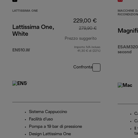
LATTISSIMA ONE
MACCHINE D
RICONDIZIO
229,00 €
Lattissima One,
279,90 €
Magnif
White
Prezzo suggerito
ESAM3200
Importo IVA incluso
prezzo originale 2
EN510.W
41,30 € di (22%)
second
Confronta
Sistema Cappuccino
Ca
Facilità d’uso
C
Pompa a 19 bar di pressione
Il
t
Design Lattissima One