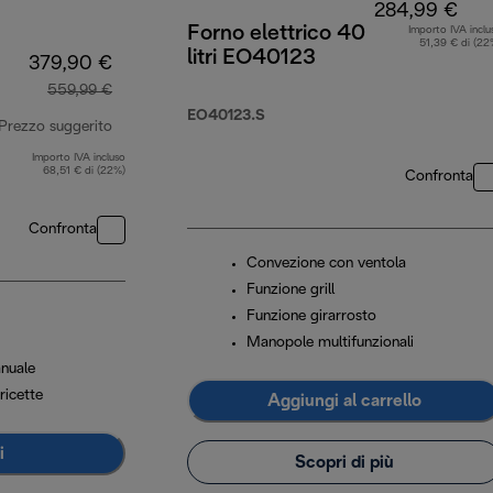
284,99 €
Forno elettrico 40
Importo IVA inclu
51,39 € di (22
litri EO40123
379,90 €
559,99 €
EO40123.S
Prezzo suggerito
Importo IVA incluso
prezzo originale 559,99 €
68,51 € di (22%)
Confronta
Confronta
Convezione con ventola
Funzione grill
Funzione girarrosto
Manopole multifunzionali
nuale
ricette
Aggiungi al carrello
i
Scopri di più