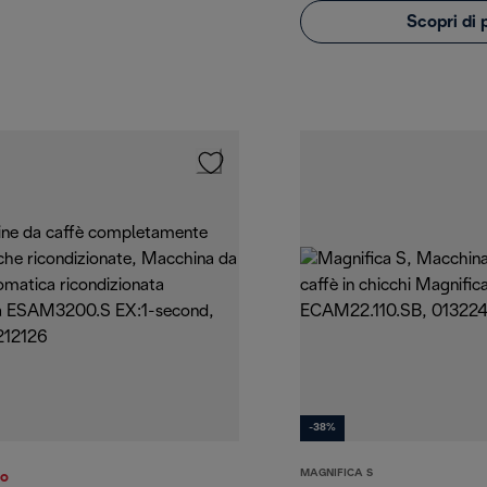
Scopri di 
-38%
MAGNIFICA S
to