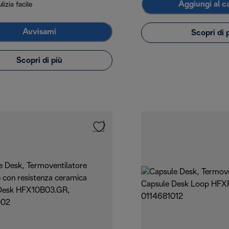
Aggiungi al ca
lizia facile
Avvisami
Scopri di 
Scopri di più