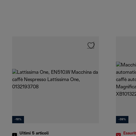
-18%
-39%
Ultimi 5
articoli
Esauri