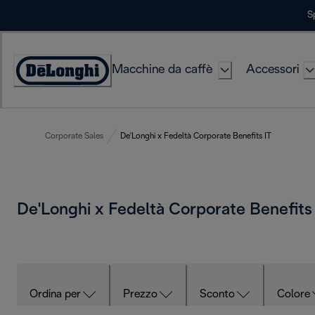
Skip
S
to
Content
Macchine da caffè
Accessori
Accessibility
Statement
Corporate Sales
De'Longhi x Fedeltà Corporate Benefits IT
De'Longhi x Fedeltà Corporate Benefits
Ordina per
Prezzo
Sconto
Colore