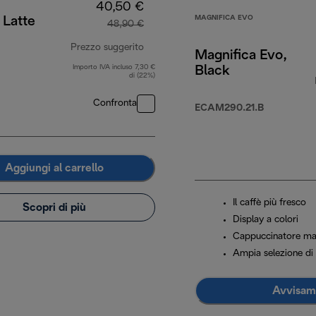
40,50 €
MAGNIFICA EVO
 Latte
48,90 €
Prezzo suggerito
Magnifica Evo,
Importo IVA incluso 7,30 €
Black
,90 €
prezzo originale 48,90 €
di (22%)
Confronta
ECAM290.21.B
Aggiungi al carrello
Il caffè più fresco
Scopri di più
Display a colori
Cappuccinatore ma
Ampia selezione di 
Avvisam