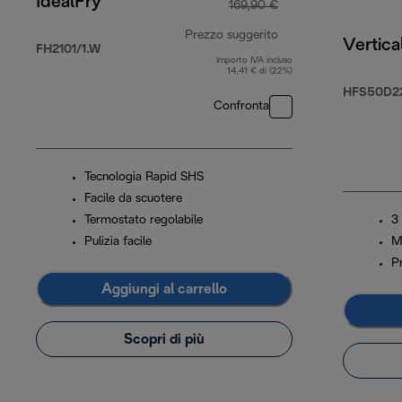
IdealFry
169,90 €
Prezzo suggerito
Vertica
FH2101/1.W
Importo IVA incluso
prezzo originale 16
14,41 € di (22%)
HFS50D2
Confronta
Tecnologia Rapid SHS
Facile da scuotere
Termostato regolabile
3 
Pulizia facile
Ma
P
Aggiungi al carrello
Scopri di più