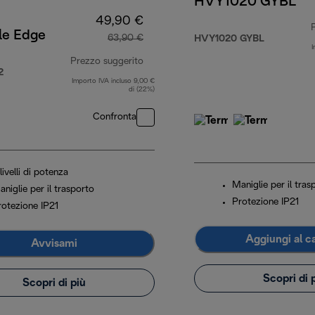
HVY1020 GYBL
49,90 €
le Edge
63,90 €
HVY1020 GYBL
I
9,90 €
Prezzo suggerito
2
Importo IVA incluso 9,00 €
prezzo originale 63,90 €
di (22%)
Confronta
livelli di potenza
Maniglie per il tras
niglie per il trasporto
Protezione IP21
rotezione IP21
Aggiungi al ca
Avvisami
Scopri di 
Scopri di più