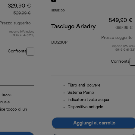
329,90 €
SERIE DD
529,99 €
549,90 €
Prezzo suggerito
Tasciugo Ariadry
689,99 €
Importo IVA incluso
prezzo originale 529,99 €
59,49 € di (22%)
Prezzo suggerito
DD230P
Importo IVA inclu
p
99,16 € di (22
Confronta
Confronta
Filtro anti-polvere
Sistema Pump
i tazza
Indicatore livello acqua
nuale
Dispositivo antigelo
lice tocco di un
Aggiungi al carrello