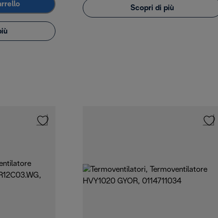
rrello
Scopri di più
più