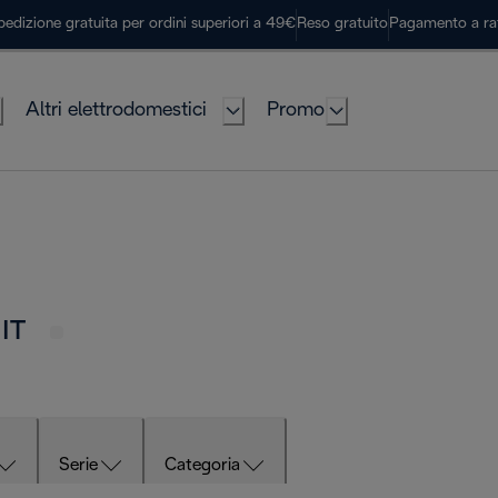
pedizione gratuita per ordini superiori a 49€
Reso gratuito
Pagamento a ra
Altri elettrodomestici
Promo
 IT
Serie
Categoria