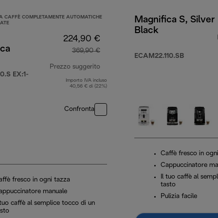
A CAFFÈ COMPLETAMENTE AUTOMATICHE
Magnifica S, Silver
NATE
Black
224,90 €
ica
369,90 €
ECAM22.110.SB
Prezzo suggerito
.S EX:1-
79,90 €
Importo IVA incluso
prezzo originale 369,90 €
40,56 € di (22%)
Confronta
Caffè fresco in ogn
Cappuccinatore ma
Il tuo caffè al semp
ffè fresco in ogni tazza
tasto
appuccinatore manuale
Pulizia facile
 tuo caffè al semplice tocco di un
asto