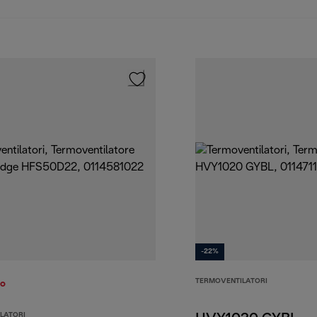
-22%
TERMOVENTILATORI
to
LATORI