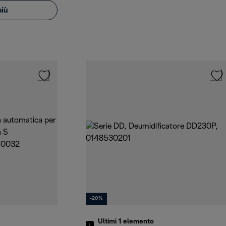
più
-20%
Ultimi 1
elemento