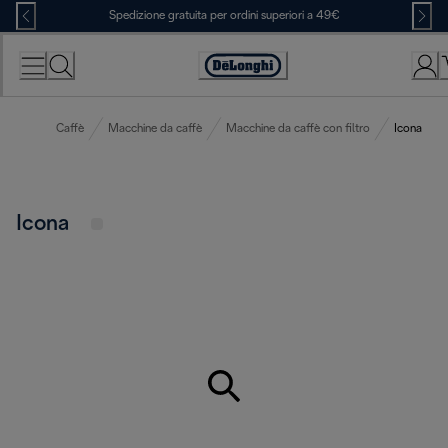
Skip
Spedizione gratuita per ordini superiori a 49€
to
Content
Accessibility
Statement
Caffè
Macchine da caffè
Macchine da caffè con filtro
Icona
Icona