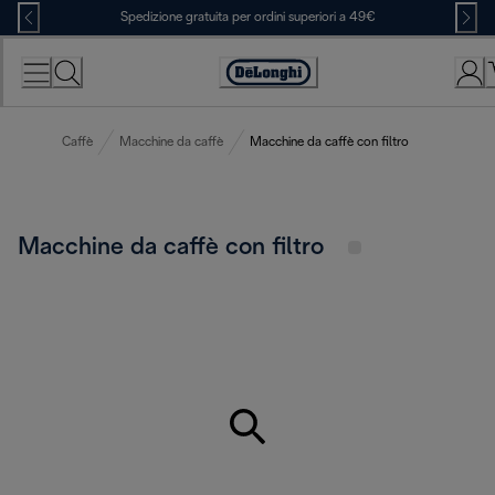
Skip
Spedizione gratuita per ordini superiori a 49€
to
Content
Accessibility
Statement
Caffè
Macchine da caffè
Macchine da caffè con filtro
Macchine da caffè con filtro