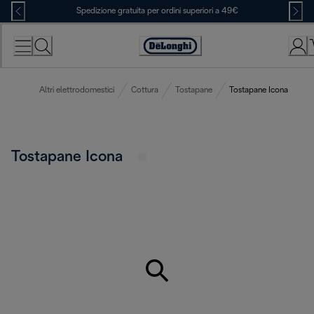
Skip
Spedizione gratuita per ordini superiori a 49€
to
Content
Accessibility
Statement
Altri elettrodomestici
Cottura
Tostapane
Tostapane Icona
Tostapane Icona