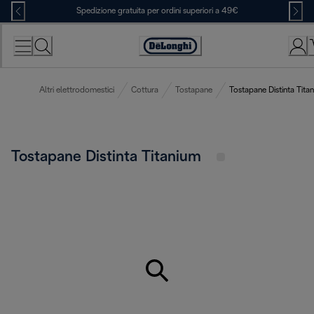
Skip
Spedizione gratuita per ordini superiori a 49€
to
Content
Accessibility
Statement
Altri elettrodomestici
Cottura
Tostapane
Tostapane Distinta Tita
Tostapane Distinta Titanium