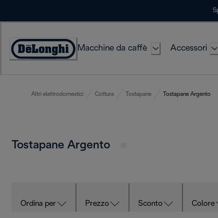
Skip
S
to
Content
Macchine da caffè
Accessori
Accessibility
Statement
Altri elettrodomestici
Cottura
Tostapane
Tostapane Argento
Tostapane Argento
Ordina per
Prezzo
Sconto
Colore