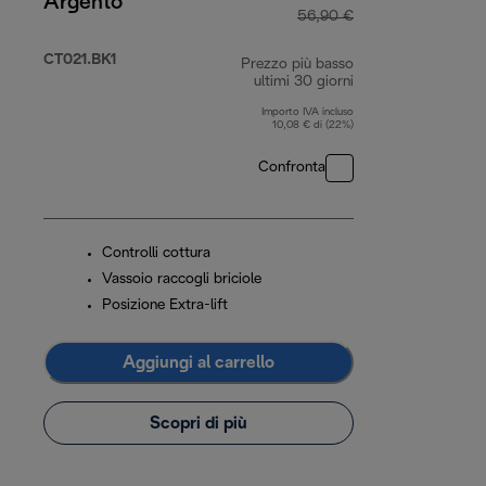
Argento
56,90 €
CT021.BK1
Prezzo più basso
ultimi 30 giorni
Importo IVA incluso
10,08 € di (22%)
Confronta
Controlli cottura
Vassoio raccogli briciole
Posizione Extra-lift
Aggiungi al carrello
Scopri di più