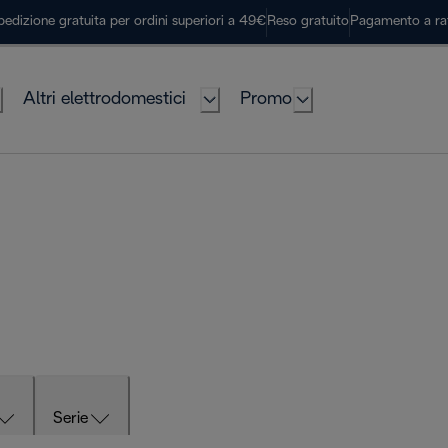
pedizione gratuita per ordini superiori a 49€
Reso gratuito
Pagamento a ra
Altri elettrodomestici
Promo
Serie