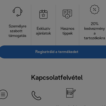
20%
Személyre
Exkluzív
Hasznos
kedvezmény
szabott
ajánlatok
tippek
a
támogatás
tartozékokra
Regisztráld a termékedet
Kapcsolatfelvétel