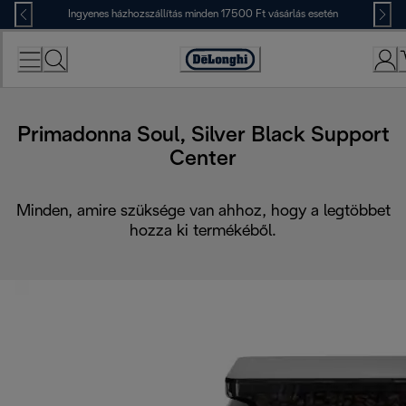
Skip
Ingyenes házhozszállítás minden 17500 Ft vásárlás esetén
to
Content
Accessibility
Statement
Primadonna Soul, Silver Black Support
Center
Minden, amire szüksége van ahhoz, hogy a legtöbbet
hozza ki termékéből.