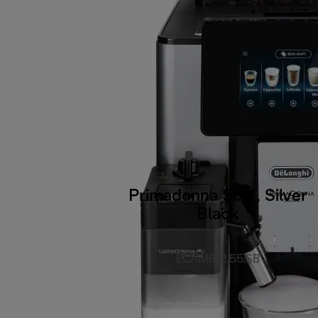
Primadonna Soul, Silver
Black
ECAM612.55.SB