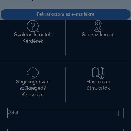
Feliratkozom az e-mailekre
Gyakran Ismételt
Szervíz kereső
Kérdések
Segítségre van
Használati
szükséged?
útmutatók
Kapcsolat
Üzlet