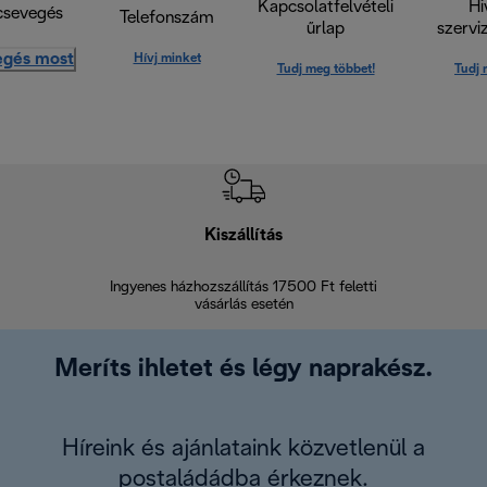
Kapcsolatfelvételi
Hi
csevegés
Telefonszám
űrlap
szervi
egés most
Hívj minket
Tudj meg többet!
Tudj 
Kiszállítás
V
Ingyenes házhozszállítás 17500 Ft feletti
Visszak
vásárlás esetén
Meríts ihletet és légy naprakész.
Híreink és ajánlataink közvetlenül a
postaládádba érkeznek.