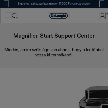
Skip
Ingyenes házhozszállítás minden 17500 Ft vásárlás esetén
to
Content
Accessibility
Statement
Magnifica Start Support Center
Minden, amire szüksége van ahhoz, hogy a legtöbbet
hozza ki termékéből.