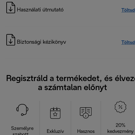
Használati útmutató
Töltsd
Biztonsági kézikönyv
Töltsd
Regisztráld a termékedet, és élvez
a számtalan előnyt
20%
Személyre
Exkluzív
Hasznos
kedvezmény
szabott