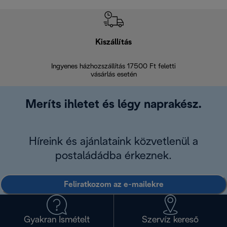
Kiszállítás
V
Ingyenes házhozszállítás 17500 Ft feletti
Visszak
vásárlás esetén
Meríts ihletet és légy naprakész.
Híreink és ajánlataink közvetlenül a
postaládádba érkeznek.
Feliratkozom az e-mailekre
Gyakran Ismételt
Szervíz kereső