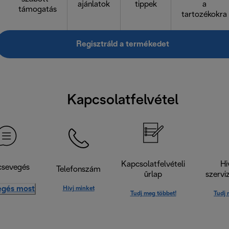
ajánlatok
tippek
a
támogatás
tartozékokra
Regisztráld a termékedet
Kapcsolatfelvétel
Kapcsolatfelvételi
Hi
csevegés
Telefonszám
űrlap
szervi
egés most
Hívj minket
Tudj meg többet!
Tudj 