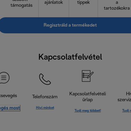
ajánlatok
tippek
a
támogatás
tartozékokra
Regisztráld a termékedet
Kapcsolatfelvétel
Kapcsolatfelvételi
Hi
csevegés
Telefonszám
űrlap
szervi
egés most
Hívj minket
Tudj meg többet!
Tudj 