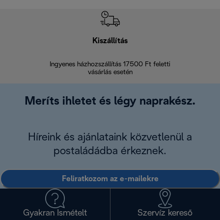
Kiszállítás
V
Ingyenes házhozszállítás 17500 Ft feletti
Visszak
vásárlás esetén
Meríts ihletet és légy naprakész.
Híreink és ajánlataink közvetlenül a
postaládádba érkeznek.
Feliratkozom az e-mailekre
Gyakran Ismételt
Szervíz kereső