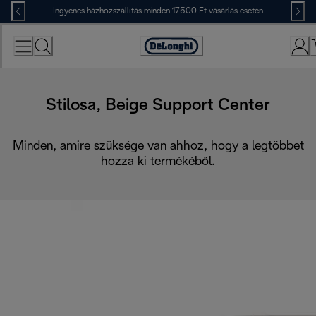
Skip
Ingyenes házhozszállítás minden 17500 Ft vásárlás esetén
to
Content
Accessibility
Statement
Stilosa, Beige Support Center
Minden, amire szüksége van ahhoz, hogy a legtöbbet
hozza ki termékéből.