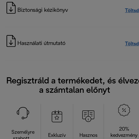
Biztonsági kézikönyv
Töltsd
Használati útmutató
Töltsd
Regisztráld a termékedet, és élvez
a számtalan előnyt
20%
Személyre
Exkluzív
Hasznos
kedvezmény
szabott