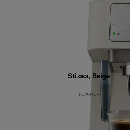
Stilosa, Beige
EC260.CR